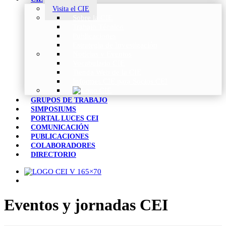
Visita el CIE
Sobre la CIE
Trabajo Técnico
Publicaciones
Estrategia de Investigación
Noticias y Eventos
Vocabulario CIE
Tienda Web de la CIE
Informes CIE para Socios CEI
GRUPOS DE TRABAJO
SIMPOSIUMS
PORTAL LUCES CEI
COMUNICACIÓN
PUBLICACIONES
COLABORADORES
DIRECTORIO
Eventos y jornadas CEI