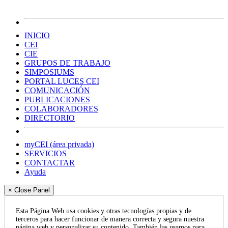
INICIO
CEI
CIE
GRUPOS DE TRABAJO
SIMPOSIUMS
PORTAL LUCES CEI
COMUNICACIÓN
PUBLICACIONES
COLABORADORES
DIRECTORIO
myCEI (área privada)
SERVICIOS
CONTACTAR
Ayuda
× Close Panel
Esta Página Web usa cookies y otras tecnologías propias y de
terceros para hacer funcionar de manera correcta y segura nuestra
página web y personalizar su contenido. También las usamos para