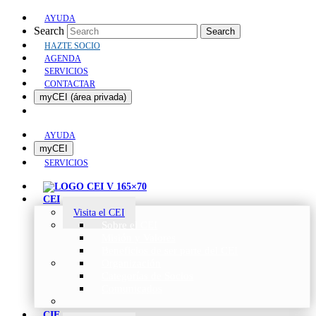
AYUDA
Search
Search
HAZTE SOCIO
AGENDA
SERVICIOS
CONTACTAR
myCEI (área privada)
AYUDA
myCEI
SERVICIOS
CEI
Visita el CEI
Sobre el CEI
Misión y Valores
Beneficios de ser parte del CEI
Organización
Categorías de Socios
Comunicados
CIE