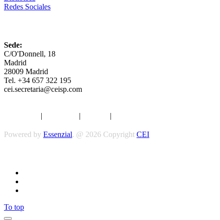
Redes Sociales
CEI
Sede:
C/O'Donnell, 18
Madrid
28009 Madrid
Tel. +34 657 322 195
cei.secretaria@ceisp.com
Aviso legal
|
Privacidad
|
Cookies
|
Términos y Condiciones
Powered by
Essenzial
. @ 2026 Copyright
CEI
Síguenos
To top