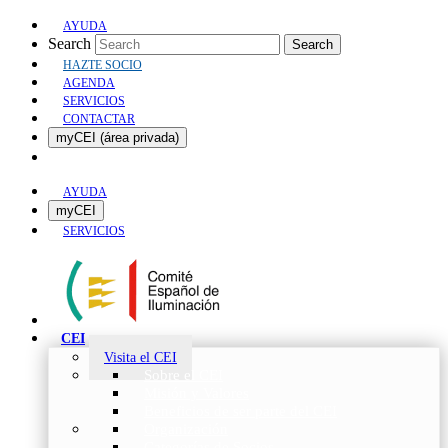
AYUDA
Search
Search
HAZTE SOCIO
AGENDA
SERVICIOS
CONTACTAR
myCEI (área privada)
AYUDA
myCEI
SERVICIOS
CEI
Visita el CEI
Sobre el CEI
Misión y Valores
Beneficios de ser parte del CEI
Organización
Categorías de Socios