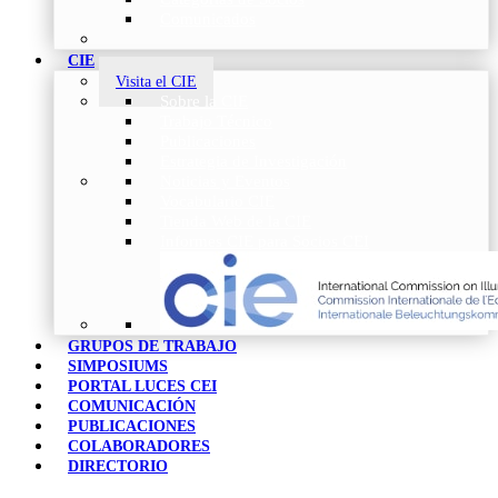
Comunicados
CIE
Visita el CIE
Sobre la CIE
Trabajo Técnico
Publicaciones
Estrategia de Investigación
Noticias y Eventos
Vocabulario CIE
Tienda Web de la CIE
Informes CIE para Socios CEI
GRUPOS DE TRABAJO
SIMPOSIUMS
PORTAL LUCES CEI
COMUNICACIÓN
PUBLICACIONES
COLABORADORES
DIRECTORIO