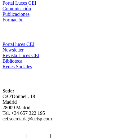
Portal Luces CEI
Comunicación
Publicaciones
Formación
Comunicación
Portal luces CEI
Newsletter
Revista Luces CEI
Biblioteca
Redes Sociales
CEI
Sede:
C/O'Donnell, 18
Madrid
28009 Madrid
Tel. +34 657 322 195
cei.secretaria@ceisp.com
Aviso legal
|
Privacidad
|
Cookies
|
Términos y Condiciones