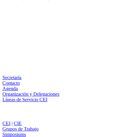
Facebook
X
LinkedIn
Email
WhatsApp
Información
Secretaría
Contacto
Agenda
Organización y Delegaciones
Líneas de Servicio CEI
Secciones
CEI
|
CIE
Grupos de Trabajo
Simposiums