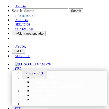
AYUDA
Search
Search
HAZTE SOCIO
AGENDA
SERVICIOS
CONTACTAR
myCEI (área privada)
AYUDA
myCEI
SERVICIOS
CEI
Visita el CEI
Sobre el CEI
Misión y Valores
Beneficios de ser parte del CEI
Organización
Categorías de Socios
Comunicados
CIE