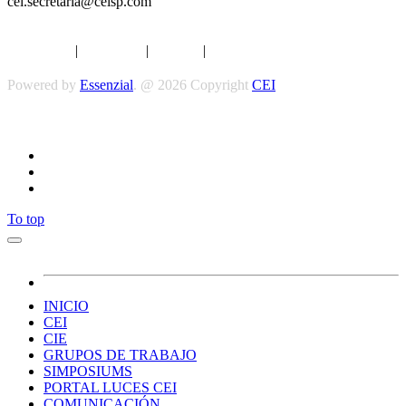
cei.secretaria@ceisp.com
Aviso legal
|
Privacidad
|
Cookies
|
Términos y Condiciones
Powered by
Essenzial
. @ 2026 Copyright
CEI
Síguenos
To top
INICIO
CEI
CIE
GRUPOS DE TRABAJO
SIMPOSIUMS
PORTAL LUCES CEI
COMUNICACIÓN