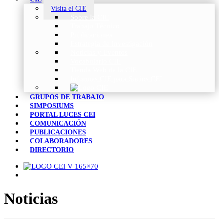
Visita el CIE
Sobre la CIE
Trabajo Técnico
Publicaciones
Estrategia de Investigación
Noticias y Eventos
Vocabulario CIE
Tienda Web de la CIE
Informes CIE para Socios CEI
GRUPOS DE TRABAJO
SIMPOSIUMS
PORTAL LUCES CEI
COMUNICACIÓN
PUBLICACIONES
COLABORADORES
DIRECTORIO
Noticias