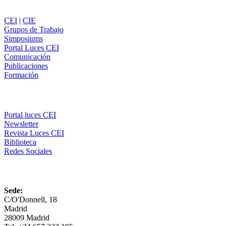
Secciones
CEI
|
CIE
Grupos de Trabajo
Simposiums
Portal Luces CEI
Comunicación
Publicaciones
Formación
Comunicación
Portal luces CEI
Newsletter
Revista Luces CEI
Biblioteca
Redes Sociales
CEI
Sede:
C/O'Donnell, 18
Madrid
28009 Madrid