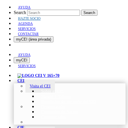
AYUDA
Search
Search
HAZTE SOCIO
AGENDA
SERVICIOS
CONTACTAR
myCEI (área privada)
AYUDA
myCEI
SERVICIOS
CEI
Visita el CEI
Sobre el CEI
Misión y Valores
Beneficios de ser parte del CEI
Organización
Categorías de Socios
Comunicados
CIE