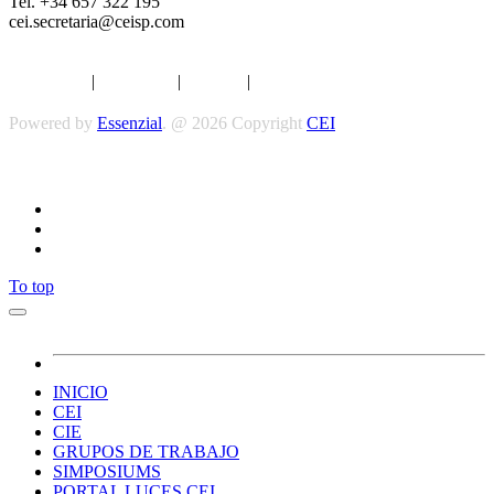
Tel. +34 657 322 195
cei.secretaria@ceisp.com
Aviso legal
|
Privacidad
|
Cookies
|
Términos y Condiciones
Powered by
Essenzial
. @ 2026 Copyright
CEI
Síguenos
To top
INICIO
CEI
CIE
GRUPOS DE TRABAJO
SIMPOSIUMS
PORTAL LUCES CEI