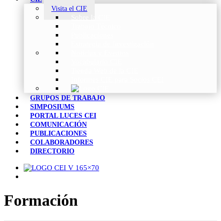
Visita el CIE
Sobre la CIE
Trabajo Técnico
Publicaciones
Estrategia de Investigación
Noticias y Eventos
Vocabulario CIE
Tienda Web de la CIE
Informes CIE para Socios CEI
GRUPOS DE TRABAJO
SIMPOSIUMS
PORTAL LUCES CEI
COMUNICACIÓN
PUBLICACIONES
COLABORADORES
DIRECTORIO
Formación