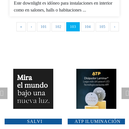
Este downlight es idóneo para instalaciones en interior
como en salones, halls o habitaciones ...
«
‹
101
102
103
104
105
›
CARANDINI
SCHRÉDER