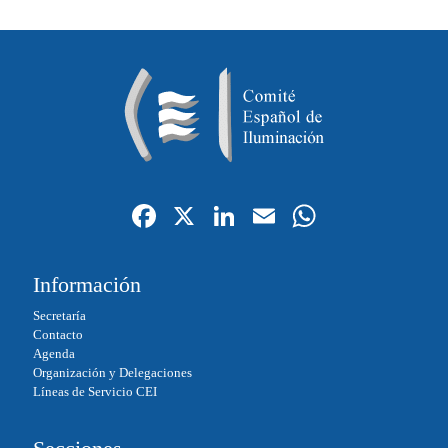
Fa
X
Li
E
W
ce
nk
m
ha
bo
ed
ail
ts
Información
ok
In
A
Secretaría
pp
Contacto
Agenda
Organización y Delegaciones
Líneas de Servicio CEI