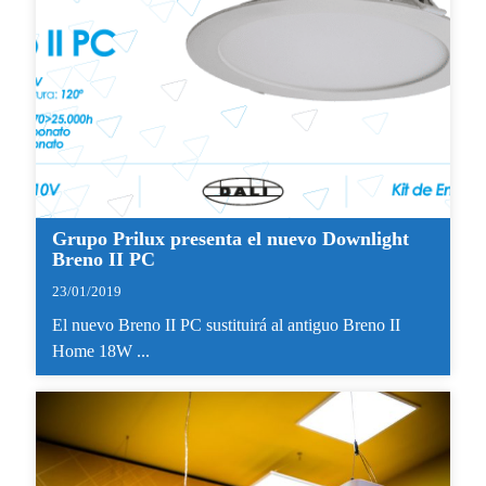
Grupo Prilux presenta el nuevo Downlight
Breno II PC
23/01/2019
El nuevo Breno II PC sustituirá al antiguo Breno II
Home 18W ...