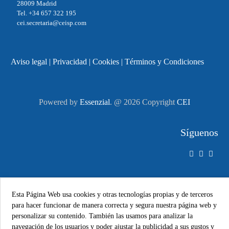
28009 Madrid
Tel. +34 657 322 195
cei.secretaria@ceisp.com
Aviso legal
|
Privacidad
|
Cookies
|
Términos y Condiciones
Powered by
Essenzial
. @ 2026 Copyright
CEI
Síguenos
Esta Página Web usa cookies y otras tecnologías propias y de terceros
para hacer funcionar de manera correcta y segura nuestra página web y
personalizar su contenido. También las usamos para analizar la
navegación de los usuarios y poder ajustar la publicidad a sus gustos y