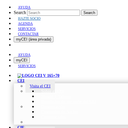
AYUDA
Search
Search
HAZTE SOCIO
AGENDA
SERVICIOS
CONTACTAR
myCEI (área privada)
AYUDA
myCEI
SERVICIOS
CEI
Visita el CEI
Sobre el CEI
Misión y Valores
Beneficios de ser parte del CEI
Organización
Categorías de Socios
Comunicados
CIE