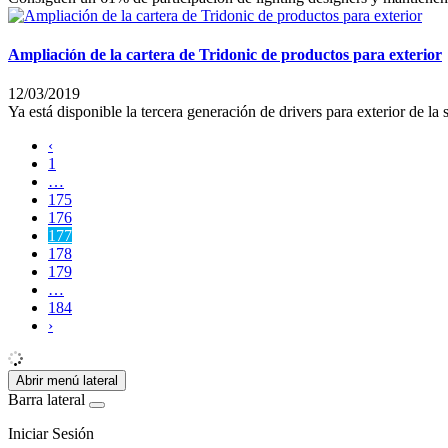
Ampliación de la cartera de Tridonic de productos para exterior
12/03/2019
Ya está disponible la tercera generación de drivers para exterior de l
‹
1
…
175
176
177
178
179
…
184
›
Abrir menú lateral
Barra lateral
Iniciar Sesión