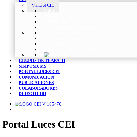
Visita el CIE
Sobre la CIE
Trabajo Técnico
Publicaciones
Estrategia de Investigación
Noticias y Eventos
Vocabulario CIE
Tienda Web de la CIE
Informes CIE para Socios CEI
GRUPOS DE TRABAJO
SIMPOSIUMS
PORTAL LUCES CEI
COMUNICACIÓN
PUBLICACIONES
COLABORADORES
DIRECTORIO
Portal Luces CEI