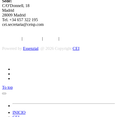
Sede:
C/O'Donnell, 18
Madrid
28009 Madrid
Tel. +34 657 322 195
cei.secretaria@ceisp.com
Aviso legal
|
Privacidad
|
Cookies
|
Términos y Condiciones
Powered by
Essenzial
. @ 2026 Copyright
CEI
Síguenos
To top
INICIO