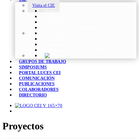
Visita el CIE
Sobre la CIE
Trabajo Técnico
Publicaciones
Estrategia de Investigación
Noticias y Eventos
Vocabulario CIE
Tienda Web de la CIE
Informes CIE para Socios CEI
GRUPOS DE TRABAJO
SIMPOSIUMS
PORTAL LUCES CEI
COMUNICACIÓN
PUBLICACIONES
COLABORADORES
DIRECTORIO
Proyectos