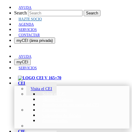
AYUDA
Search
Search
HAZTE SOCIO
AGENDA
SERVICIOS
CONTACTAR
myCEI (área privada)
AYUDA
myCEI
SERVICIOS
CEI
Visita el CEI
Sobre el CEI
Misión y Valores
Beneficios de ser parte del CEI
Organización
Categorías de Socios
Comunicados
CIE