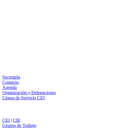
Facebook
X
LinkedIn
Email
WhatsApp
Información
Secretaría
Contacto
Agenda
Organización y Delegaciones
Líneas de Servicio CEI
Secciones
CEI
|
CIE
Grupos de Trabajo