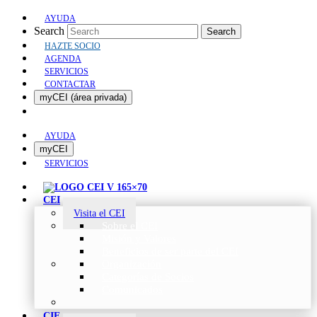
AYUDA
Search
Search
HAZTE SOCIO
AGENDA
SERVICIOS
CONTACTAR
myCEI (área privada)
AYUDA
myCEI
SERVICIOS
CEI
Visita el CEI
Sobre el CEI
Misión y Valores
Beneficios de ser parte del CEI
Organización
Categorías de Socios
Comunicados
CIE