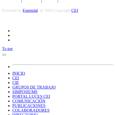
Aviso legal
|
Privacidad
|
Cookies
|
Términos y Condiciones
Powered by
Essenzial
. @ 2026 Copyright
CEI
Síguenos
To top
INICIO
CEI
CIE
GRUPOS DE TRABAJO
SIMPOSIUMS
PORTAL LUCES CEI
COMUNICACIÓN
PUBLICACIONES
COLABORADORES
DIRECTORIO