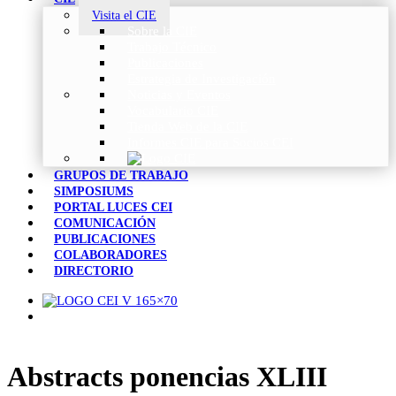
Visita el CIE
Sobre la CIE
Trabajo Técnico
Publicaciones
Estrategia de Investigación
Noticias y Eventos
Vocabulario CIE
Tienda Web de la CIE
Informes CIE para Socios CEI
GRUPOS DE TRABAJO
SIMPOSIUMS
PORTAL LUCES CEI
COMUNICACIÓN
PUBLICACIONES
COLABORADORES
DIRECTORIO
Abstracts ponencias XLIII