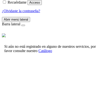
Recuérdame
Acceso
¿Olvidaste la contraseña?
Abrir menú lateral
Barra lateral
Si aún no está registrado en alguno de nuestros servicios, por
favor consulte nuestro
Catálogo
Facebook
X
LinkedIn
Email