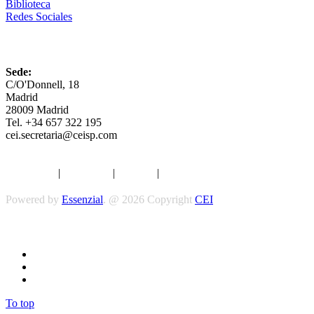
Biblioteca
Redes Sociales
CEI
Sede:
C/O'Donnell, 18
Madrid
28009 Madrid
Tel. +34 657 322 195
cei.secretaria@ceisp.com
Aviso legal
|
Privacidad
|
Cookies
|
Términos y Condiciones
Powered by
Essenzial
. @ 2026 Copyright
CEI
Síguenos
To top