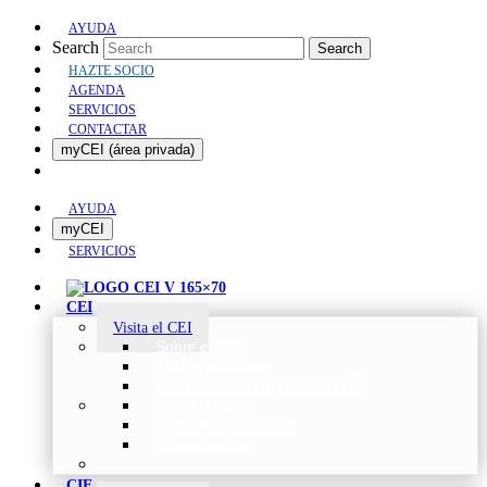
AYUDA
Search
Search
HAZTE SOCIO
AGENDA
SERVICIOS
CONTACTAR
myCEI (área privada)
AYUDA
myCEI
SERVICIOS
CEI
Visita el CEI
Sobre el CEI
Misión y Valores
Beneficios de ser parte del CEI
Organización
Categorías de Socios
Comunicados
CIE