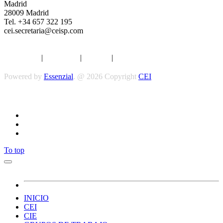
Madrid
28009 Madrid
Tel. +34 657 322 195
cei.secretaria@ceisp.com
Aviso legal
|
Privacidad
|
Cookies
|
Términos y Condiciones
Powered by
Essenzial
. @ 2026 Copyright
CEI
Síguenos
To top
INICIO
CEI
CIE