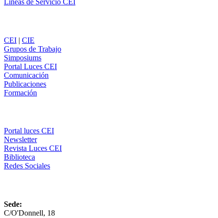
Líneas de Servicio CEI
Secciones
CEI
|
CIE
Grupos de Trabajo
Simposiums
Portal Luces CEI
Comunicación
Publicaciones
Formación
Comunicación
Portal luces CEI
Newsletter
Revista Luces CEI
Biblioteca
Redes Sociales
CEI
Sede:
C/O'Donnell, 18