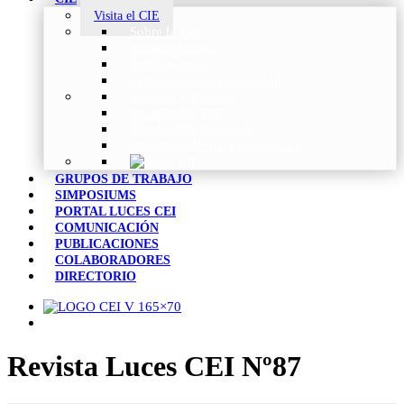
Visita el CIE
Sobre la CIE
Trabajo Técnico
Publicaciones
Estrategia de Investigación
Noticias y Eventos
Vocabulario CIE
Tienda Web de la CIE
Informes CIE para Socios CEI
GRUPOS DE TRABAJO
SIMPOSIUMS
PORTAL LUCES CEI
COMUNICACIÓN
PUBLICACIONES
COLABORADORES
DIRECTORIO
Revista Luces CEI Nº87