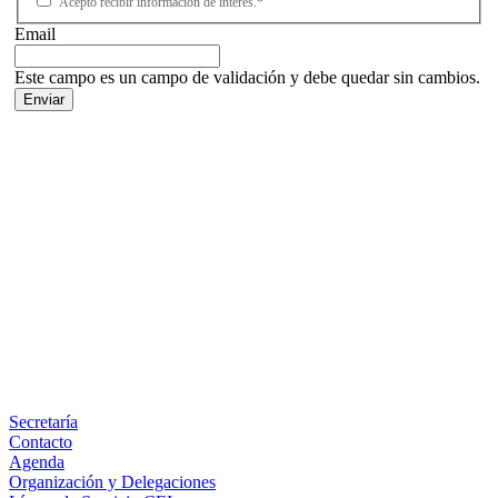
Acepto recibir información de interés.*
Email
Este campo es un campo de validación y debe quedar sin cambios.
Facebook
X
LinkedIn
Email
WhatsApp
Información
Secretaría
Contacto
Agenda
Organización y Delegaciones