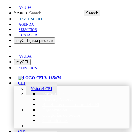
AYUDA
Search
Search
HAZTE SOCIO
AGENDA
SERVICIOS
CONTACTAR
myCEI (área privada)
AYUDA
myCEI
SERVICIOS
CEI
Visita el CEI
Sobre el CEI
Misión y Valores
Beneficios de ser parte del CEI
Organización
Categorías de Socios
Comunicados
CIE