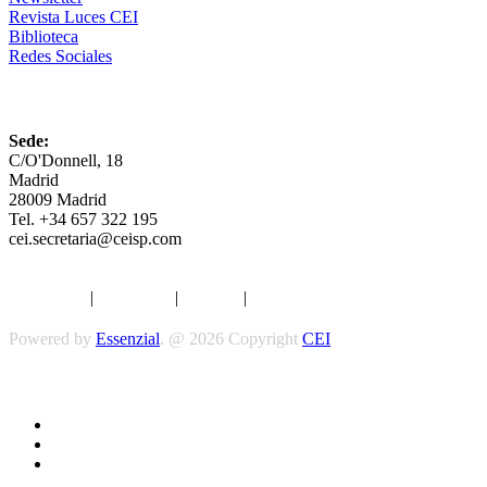
Revista Luces CEI
Biblioteca
Redes Sociales
CEI
Sede:
C/O'Donnell, 18
Madrid
28009 Madrid
Tel. +34 657 322 195
cei.secretaria@ceisp.com
Aviso legal
|
Privacidad
|
Cookies
|
Términos y Condiciones
Powered by
Essenzial
. @ 2026 Copyright
CEI
Síguenos