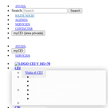
AYUDA
Search
Search
HAZTE SOCIO
AGENDA
SERVICIOS
CONTACTAR
myCEI (área privada)
AYUDA
myCEI
SERVICIOS
CEI
Visita el CEI
Sobre el CEI
Misión y Valores
Beneficios de ser parte del CEI
Organización
Categorías de Socios
Comunicados
CIE