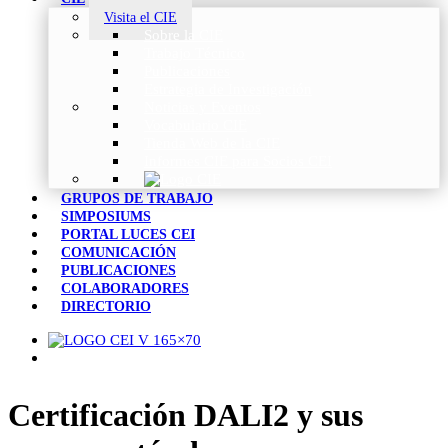
Visita el CIE
Sobre la CIE
Trabajo Técnico
Publicaciones
Estrategia de Investigación
Noticias y Eventos
Vocabulario CIE
Tienda Web de la CIE
Informes CIE para Socios CEI
GRUPOS DE TRABAJO
SIMPOSIUMS
PORTAL LUCES CEI
COMUNICACIÓN
PUBLICACIONES
COLABORADORES
DIRECTORIO
Certificación DALI2 y sus