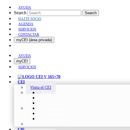
AYUDA
Search
Search
HAZTE SOCIO
AGENDA
SERVICIOS
CONTACTAR
myCEI (área privada)
AYUDA
myCEI
SERVICIOS
CEI
Visita el CEI
Sobre el CEI
Misión y Valores
Beneficios de ser parte del CEI
Organización
Categorías de Socios
Comunicados
CIE