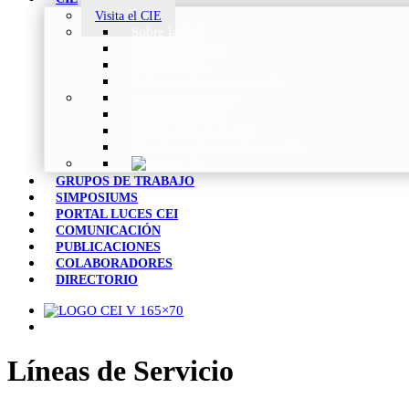
Visita el CIE
Sobre la CIE
Trabajo Técnico
Publicaciones
Estrategia de Investigación
Noticias y Eventos
Vocabulario CIE
Tienda Web de la CIE
Informes CIE para Socios CEI
GRUPOS DE TRABAJO
SIMPOSIUMS
PORTAL LUCES CEI
COMUNICACIÓN
PUBLICACIONES
COLABORADORES
DIRECTORIO
Líneas de Servicio