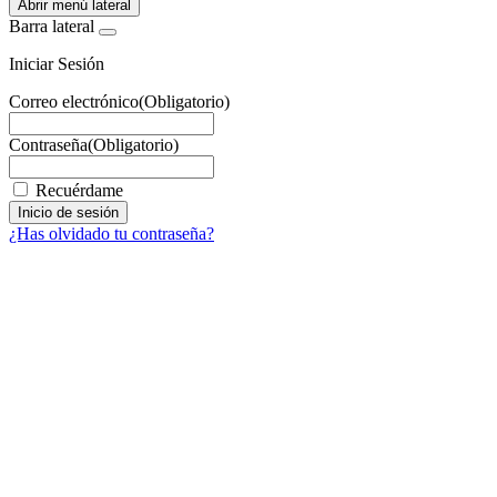
Abrir menú lateral
Barra lateral
Iniciar Sesión
Correo electrónico
(Obligatorio)
Contraseña
(Obligatorio)
Recuérdame
¿Has olvidado tu contraseña?
Facebook
X
LinkedIn
Email
WhatsApp