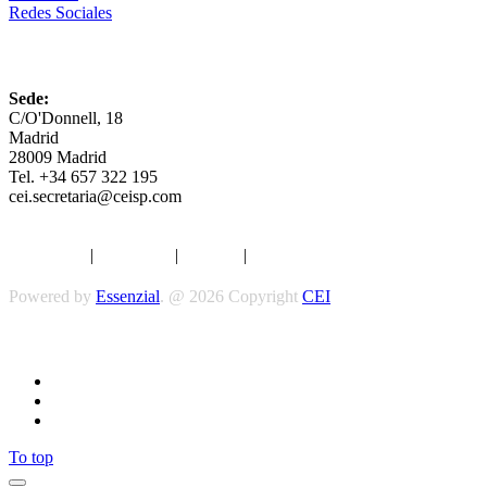
Redes Sociales
CEI
Sede:
C/O'Donnell, 18
Madrid
28009 Madrid
Tel. +34 657 322 195
cei.secretaria@ceisp.com
Aviso legal
|
Privacidad
|
Cookies
|
Términos y Condiciones
Powered by
Essenzial
. @ 2026 Copyright
CEI
To top