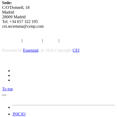
Sede:
C/O'Donnell, 18
Madrid
28009 Madrid
Tel. +34 657 322 195
cei.secretaria@ceisp.com
Aviso legal
|
Privacidad
|
Cookies
|
Términos y Condiciones
Powered by
Essenzial
. @ 2026 Copyright
CEI
Síguenos
To top
INICIO