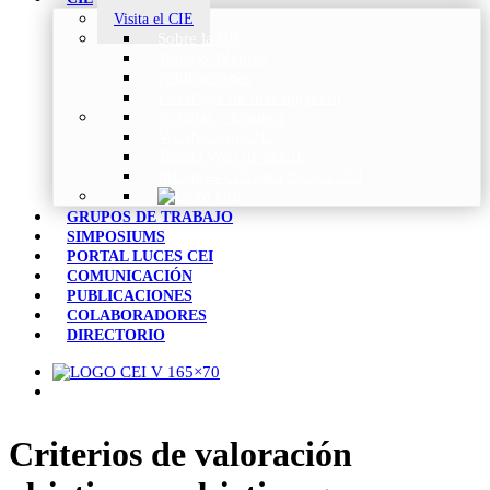
Visita el CIE
Sobre la CIE
Trabajo Técnico
Publicaciones
Estrategia de Investigación
Noticias y Eventos
Vocabulario CIE
Tienda Web de la CIE
Informes CIE para Socios CEI
GRUPOS DE TRABAJO
SIMPOSIUMS
PORTAL LUCES CEI
COMUNICACIÓN
PUBLICACIONES
COLABORADORES
DIRECTORIO
Criterios de valoración