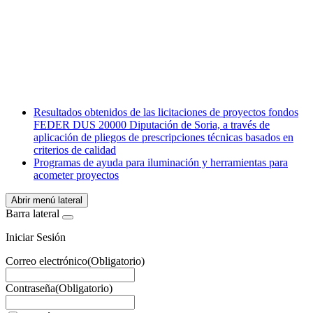
Facebook
X
LinkedIn
Email
WhatsApp
Resultados obtenidos de las licitaciones de proyectos fondos
FEDER DUS 20000 Diputación de Soria, a través de
aplicación de pliegos de prescripciones técnicas basados en
criterios de calidad
Programas de ayuda para iluminación y herramientas para
acometer proyectos
Abrir menú lateral
Barra lateral
Iniciar Sesión
Correo electrónico
(Obligatorio)
Contraseña
(Obligatorio)