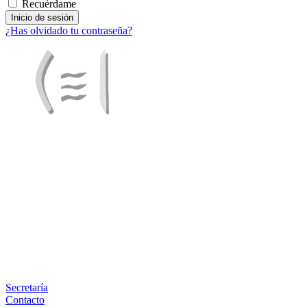
Recuérdame
¿Has olvidado tu contraseña?
Facebook
X
LinkedIn
Email
WhatsApp
Información
Secretaría
Contacto