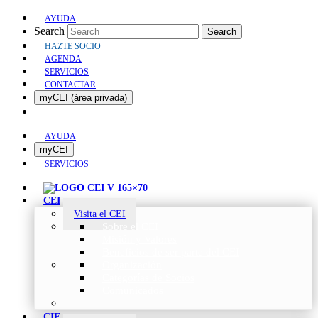
AYUDA
Search
Search
HAZTE SOCIO
AGENDA
SERVICIOS
CONTACTAR
myCEI (área privada)
AYUDA
myCEI
SERVICIOS
CEI
Visita el CEI
Sobre el CEI
Misión y Valores
Beneficios de ser parte del CEI
Organización
Categorías de Socios
Comunicados
CIE