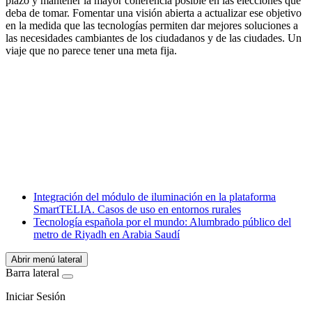
plazo y mantener la mayor coherencia posible en las elecciones que
deba de tomar. Fomentar una visión abierta a actualizar ese objetivo
en la medida que las tecnologías permiten dar mejores soluciones a
las necesidades cambiantes de los ciudadanos y de las ciudades. Un
viaje que no parece tener una meta fija.
Facebook
X
LinkedIn
Email
WhatsApp
Integración del módulo de iluminación en la plataforma
SmartTELIA. Casos de uso en entornos rurales
Tecnología española por el mundo: Alumbrado público del
metro de Riyadh en Arabia Saudí
Abrir menú lateral
Barra lateral
Iniciar Sesión