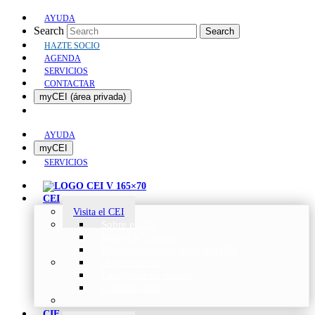
AYUDA
Search
Search
HAZTE SOCIO
AGENDA
SERVICIOS
CONTACTAR
myCEI (área privada)
AYUDA
myCEI
SERVICIOS
CEI
Visita el CEI
Sobre el CEI
Misión y Valores
Beneficios de ser parte del CEI
Organización
Categorías de Socios
Comunicados
CIE