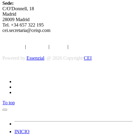
Sede:
C/O'Donnell, 18
Madrid
28009 Madrid
Tel. +34 657 322 195
cei.secretaria@ceisp.com
Aviso legal
|
Privacidad
|
Cookies
|
Términos y Condiciones
Powered by
Essenzial
. @ 2026 Copyright
CEI
Síguenos
To top
INICIO