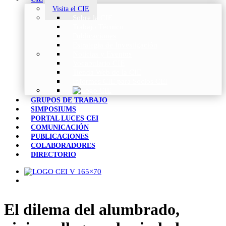
Visita el CIE
Sobre la CIE
Trabajo Técnico
Publicaciones
Estrategia de Investigación
Noticias y Eventos
Vocabulario CIE
Tienda Web de la CIE
Informes CIE para Socios CEI
GRUPOS DE TRABAJO
SIMPOSIUMS
PORTAL LUCES CEI
COMUNICACIÓN
PUBLICACIONES
COLABORADORES
DIRECTORIO
El dilema del alumbrado,