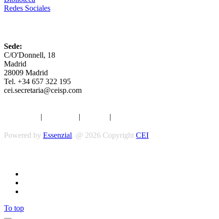
Redes Sociales
CEI
Sede:
C/O'Donnell, 18
Madrid
28009 Madrid
Tel. +34 657 322 195
cei.secretaria@ceisp.com
Aviso legal
|
Privacidad
|
Cookies
|
Términos y Condiciones
Powered by
Essenzial
. @ 2026 Copyright
CEI
Síguenos
To top