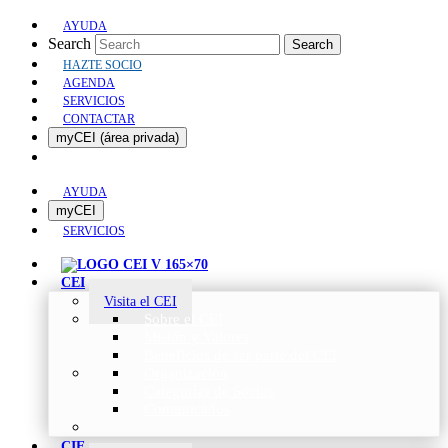
AYUDA
Search
Search
HAZTE SOCIO
AGENDA
SERVICIOS
CONTACTAR
myCEI (área privada)
AYUDA
myCEI
SERVICIOS
CEI
Visita el CEI
Sobre el CEI
Misión y Valores
Beneficios de ser parte del CEI
Organización
Categorías de Socios
Comunicados
CIE