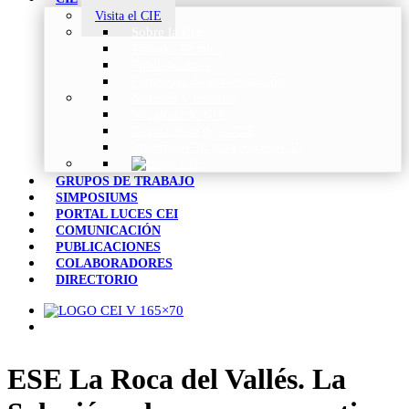
Visita el CIE
Sobre la CIE
Trabajo Técnico
Publicaciones
Estrategia de Investigación
Noticias y Eventos
Vocabulario CIE
Tienda Web de la CIE
Informes CIE para Socios CEI
GRUPOS DE TRABAJO
SIMPOSIUMS
PORTAL LUCES CEI
COMUNICACIÓN
PUBLICACIONES
COLABORADORES
DIRECTORIO
ESE La Roca del Vallés. La