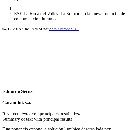
ESE La Roca del Vallés. La Solución a la nueva noramtia de
contaminación lumínica.
04/12/2016
/
04/12/2024
por
Administrador CEI
Facebook
X
LinkedIn
Email
WhatsApp
Eduardo Serna
Carandini, s.a.
Resumen texto, con principales resultados/
Summary of text with principal results
Esta ponencia expone la solución lumínica desarrollada por