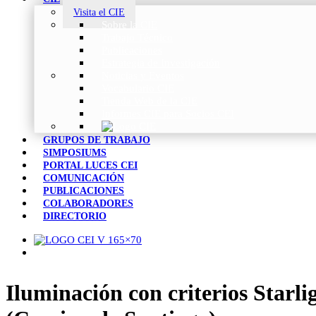
Visita el CIE
Sobre la CIE
Trabajo Técnico
Publicaciones
Estrategia de Investigación
Noticias y Eventos
Vocabulario CIE
Tienda Web de la CIE
Informes CIE para Socios CEI
GRUPOS DE TRABAJO
SIMPOSIUMS
PORTAL LUCES CEI
COMUNICACIÓN
PUBLICACIONES
COLABORADORES
DIRECTORIO
Iluminación con criterios Starl