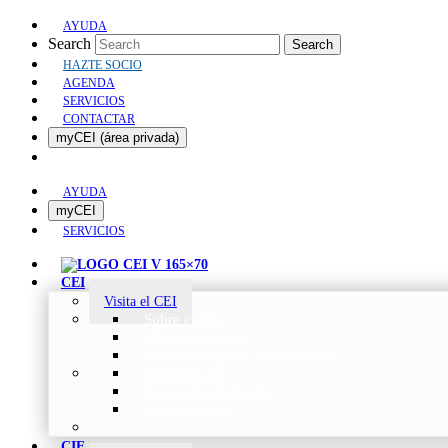
AYUDA
Search
Search
HAZTE SOCIO
AGENDA
SERVICIOS
CONTACTAR
myCEI (área privada)
AYUDA
myCEI
SERVICIOS
CEI
Visita el CEI
Sobre el CEI
Misión y Valores
Beneficios de ser parte del CEI
Organización
Categorías de Socios
Comunicados
CIE