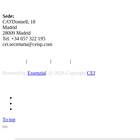
CEI
Sede:
C/O'Donnell, 18
Madrid
28009 Madrid
Tel. +34 657 322 195
cei.secretaria@ceisp.com
Aviso legal
|
Privacidad
|
Cookies
|
Términos y Condiciones
Powered by
Essenzial
. @ 2026 Copyright
CEI
To top