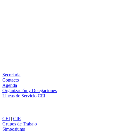
Facebook
X
LinkedIn
Email
WhatsApp
Información
Secretaría
Contacto
Agenda
Organización y Delegaciones
Líneas de Servicio CEI
Secciones
CEI
|
CIE
Grupos de Trabajo
Simposiums