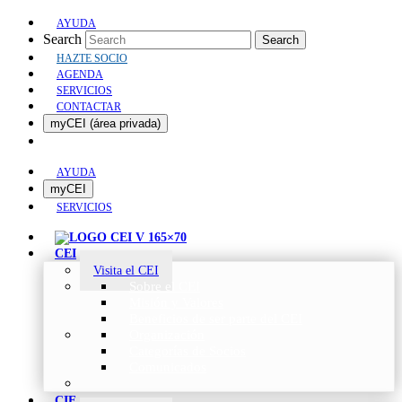
AYUDA
Search
Search
HAZTE SOCIO
AGENDA
SERVICIOS
CONTACTAR
myCEI (área privada)
AYUDA
myCEI
SERVICIOS
CEI
Visita el CEI
Sobre el CEI
Misión y Valores
Beneficios de ser parte del CEI
Organización
Categorías de Socios
Comunicados
CIE