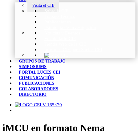
Visita el CIE
Sobre la CIE
Trabajo Técnico
Publicaciones
Estrategia de Investigación
Noticias y Eventos
Vocabulario CIE
Tienda Web de la CIE
Informes CIE para Socios CEI
GRUPOS DE TRABAJO
SIMPOSIUMS
PORTAL LUCES CEI
COMUNICACIÓN
PUBLICACIONES
COLABORADORES
DIRECTORIO
iMCU en formato Nema