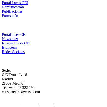
Portal Luces CEI
Comunicación
Publicaciones
Formación
Comunicación
Portal luces CEI
Newsletter
Revista Luces CEI
Biblioteca
Redes Sociales
CEI
Sede:
C/O'Donnell, 18
Madrid
28009 Madrid
Tel. +34 657 322 195
cei.secretaria@ceisp.com
Aviso legal
|
Privacidad
|
Cookies
|
Términos y Condiciones