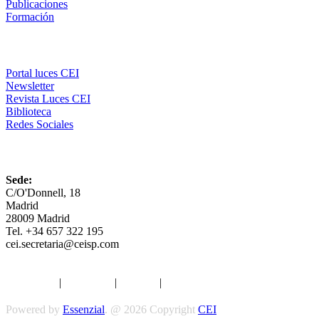
Publicaciones
Formación
Comunicación
Portal luces CEI
Newsletter
Revista Luces CEI
Biblioteca
Redes Sociales
CEI
Sede:
C/O'Donnell, 18
Madrid
28009 Madrid
Tel. +34 657 322 195
cei.secretaria@ceisp.com
Aviso legal
|
Privacidad
|
Cookies
|
Términos y Condiciones
Powered by
Essenzial
. @ 2026 Copyright
CEI