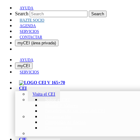
AYUDA
Search
Search
HAZTE SOCIO
AGENDA
SERVICIOS
CONTACTAR
myCEI (área privada)
AYUDA
myCEI
SERVICIOS
CEI
Visita el CEI
Sobre el CEI
Misión y Valores
Beneficios de ser parte del CEI
Organización
Categorías de Socios
Comunicados
CIE