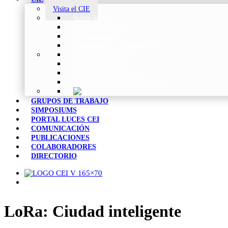
Visita el CIE
Sobre la CIE
Trabajo Técnico
Publicaciones
Estrategia de Investigación
Noticias y Eventos
Vocabulario CIE
Tienda Web de la CIE
Informes CIE para Socios CEI
GRUPOS DE TRABAJO
SIMPOSIUMS
PORTAL LUCES CEI
COMUNICACIÓN
PUBLICACIONES
COLABORADORES
DIRECTORIO
LoRa: Ciudad inteligente