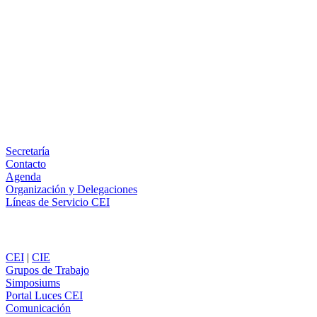
Facebook
X
LinkedIn
Email
WhatsApp
Información
Secretaría
Contacto
Agenda
Organización y Delegaciones
Líneas de Servicio CEI
Secciones
CEI
|
CIE
Grupos de Trabajo
Simposiums
Portal Luces CEI
Comunicación