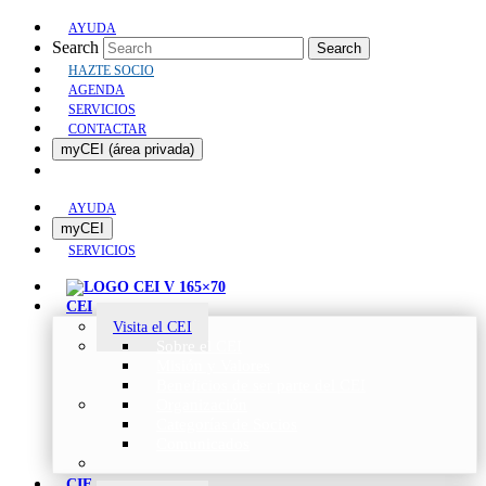
AYUDA
Search
Search
HAZTE SOCIO
AGENDA
SERVICIOS
CONTACTAR
myCEI (área privada)
AYUDA
myCEI
SERVICIOS
CEI
Visita el CEI
Sobre el CEI
Misión y Valores
Beneficios de ser parte del CEI
Organización
Categorías de Socios
Comunicados
CIE