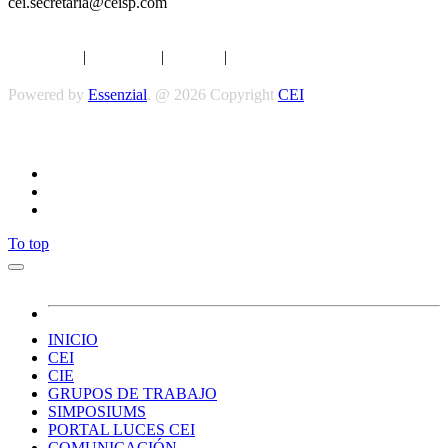
cei.secretaria@ceisp.com
Aviso legal
|
Privacidad
|
Cookies
|
Términos y Condiciones
Powered by
Essenzial
. @ 2026 Copyright
CEI
Síguenos
To top
INICIO
CEI
CIE
GRUPOS DE TRABAJO
SIMPOSIUMS
PORTAL LUCES CEI
COMUNICACIÓN