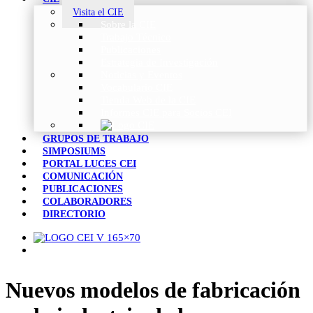
Visita el CIE
Sobre la CIE
Trabajo Técnico
Publicaciones
Estrategia de Investigación
Noticias y Eventos
Vocabulario CIE
Tienda Web de la CIE
Informes CIE para Socios CEI
GRUPOS DE TRABAJO
SIMPOSIUMS
PORTAL LUCES CEI
COMUNICACIÓN
PUBLICACIONES
COLABORADORES
DIRECTORIO
Nuevos modelos de fabricación