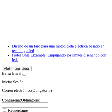
Facebook
X
LinkedIn
Email
WhatsApp
Diseño de un faro para una motocicleta eléctrica basado en
tecnología led
Hotel Ohla Eixample: Empujando los límites diseñando con
leds
Abrir menú lateral
Barra lateral
Iniciar Sesión
Correo electrónico
(Obligatorio)
Contraseña
(Obligatorio)
Recuérdame