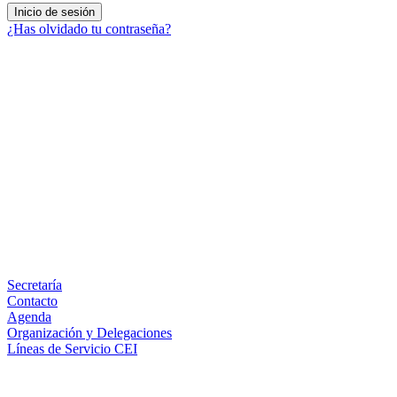
¿Has olvidado tu contraseña?
Facebook
X
LinkedIn
Email
WhatsApp
Información
Secretaría
Contacto
Agenda
Organización y Delegaciones
Líneas de Servicio CEI
Secciones