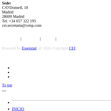
Sede:
C/O'Donnell, 18
Madrid
28009 Madrid
Tel. +34 657 322 195
cei.secretaria@ceisp.com
Aviso legal
|
Privacidad
|
Cookies
|
Términos y Condiciones
Powered by
Essenzial
. @ 2026 Copyright
CEI
To top
INICIO