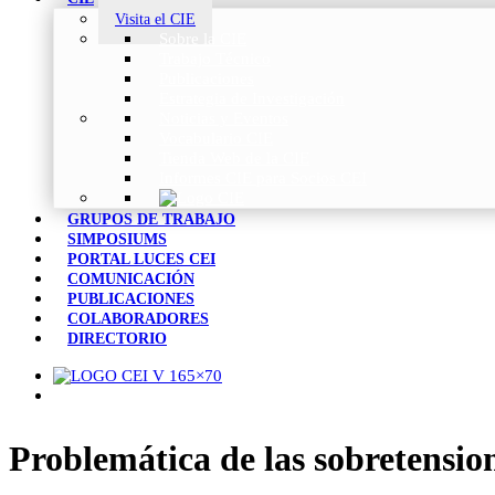
Visita el CIE
Sobre la CIE
Trabajo Técnico
Publicaciones
Estrategia de Investigación
Noticias y Eventos
Vocabulario CIE
Tienda Web de la CIE
Informes CIE para Socios CEI
GRUPOS DE TRABAJO
SIMPOSIUMS
PORTAL LUCES CEI
COMUNICACIÓN
PUBLICACIONES
COLABORADORES
DIRECTORIO
Problemática de las sobretension