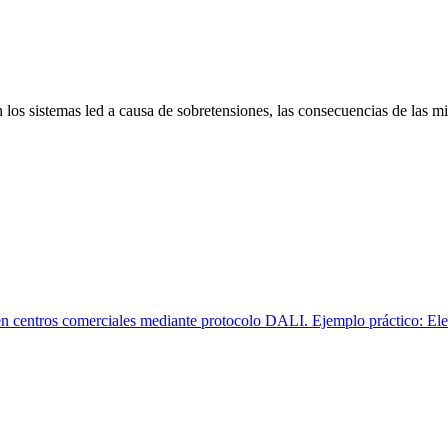
 los sistemas led a causa de sobretensiones, las consecuencias de las 
 en centros comerciales mediante protocolo DALI. Ejemplo práctico: Ele