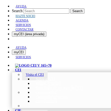
AYUDA
Search
Search
HAZTE SOCIO
AGENDA
SERVICIOS
CONTACTAR
myCEI (área privada)
AYUDA
myCEI
SERVICIOS
CEI
Visita el CEI
Sobre el CEI
Misión y Valores
Beneficios de ser parte del CEI
Organización
Categorías de Socios
Comunicados
CIE