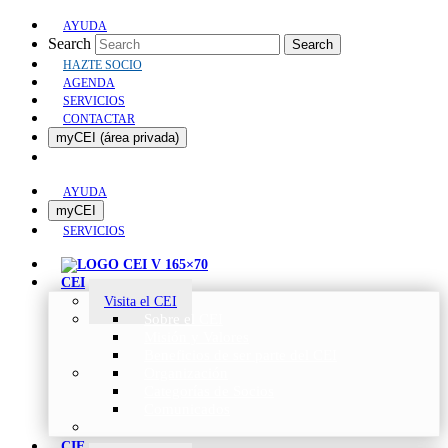
AYUDA
Search
Search
HAZTE SOCIO
AGENDA
SERVICIOS
CONTACTAR
myCEI (área privada)
AYUDA
myCEI
SERVICIOS
CEI
Visita el CEI
Sobre el CEI
Misión y Valores
Beneficios de ser parte del CEI
Organización
Categorías de Socios
Comunicados
CIE