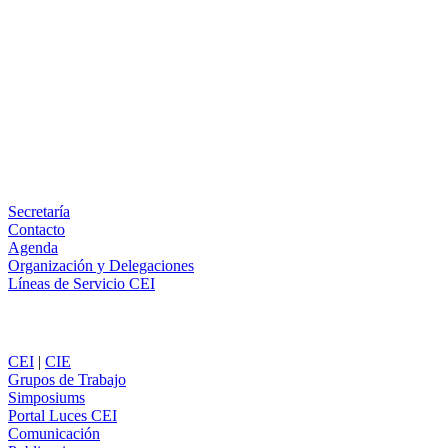
Facebook
X
LinkedIn
Email
WhatsApp
Información
Secretaría
Contacto
Agenda
Organización y Delegaciones
Líneas de Servicio CEI
Secciones
CEI
|
CIE
Grupos de Trabajo
Simposiums
Portal Luces CEI
Comunicación