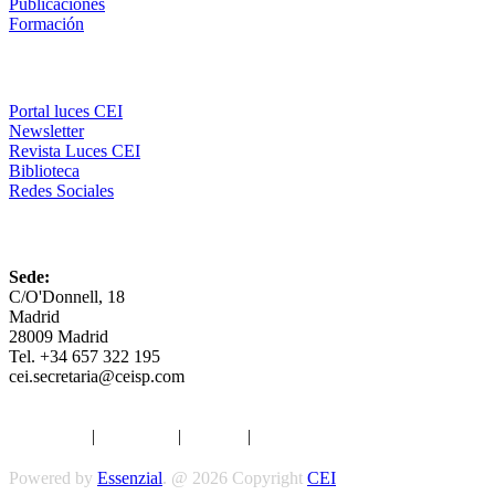
Publicaciones
Formación
Comunicación
Portal luces CEI
Newsletter
Revista Luces CEI
Biblioteca
Redes Sociales
CEI
Sede:
C/O'Donnell, 18
Madrid
28009 Madrid
Tel. +34 657 322 195
cei.secretaria@ceisp.com
Aviso legal
|
Privacidad
|
Cookies
|
Términos y Condiciones
Powered by
Essenzial
. @ 2026 Copyright
CEI