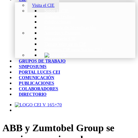
Visita el CIE
Sobre la CIE
Trabajo Técnico
Publicaciones
Estrategia de Investigación
Noticias y Eventos
Vocabulario CIE
Tienda Web de la CIE
Informes CIE para Socios CEI
GRUPOS DE TRABAJO
SIMPOSIUMS
PORTAL LUCES CEI
COMUNICACIÓN
PUBLICACIONES
COLABORADORES
DIRECTORIO
ABB y Zumtobel Group se