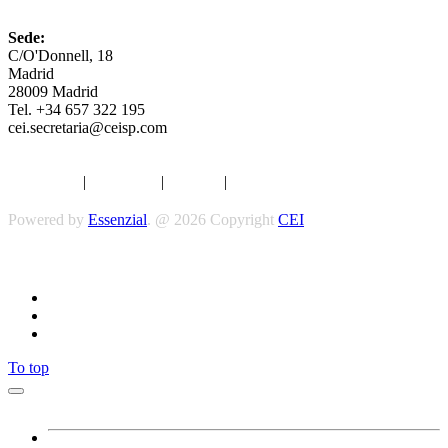
Sede:
C/O'Donnell, 18
Madrid
28009 Madrid
Tel. +34 657 322 195
cei.secretaria@ceisp.com
Aviso legal
|
Privacidad
|
Cookies
|
Términos y Condiciones
Powered by
Essenzial
. @ 2026 Copyright
CEI
Síguenos
To top