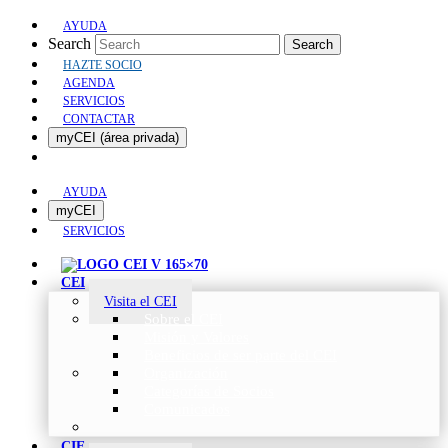
AYUDA
Search
Search
HAZTE SOCIO
AGENDA
SERVICIOS
CONTACTAR
myCEI (área privada)
AYUDA
myCEI
SERVICIOS
CEI
Visita el CEI
Sobre el CEI
Misión y Valores
Beneficios de ser parte del CEI
Organización
Categorías de Socios
Comunicados
CIE