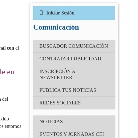
Iniciar Sesión
Correo electrónico
(Obligatorio)
Comunicación
Contraseña
BUSCADOR COMUNICACIÓN
(Obligatorio)
al con el
CONTRATAR PUBLICIDAD
Recuérdame
le en
INSCRIPCIÓN A
NEWSLETTER
¿Has olvidado tu contraseña?
PUBLICA TUS NOTICIAS
n del
REDES SOCIALES
óxido
NOTICIAS
os entornos
EVENTOS Y JORNADAS CEI