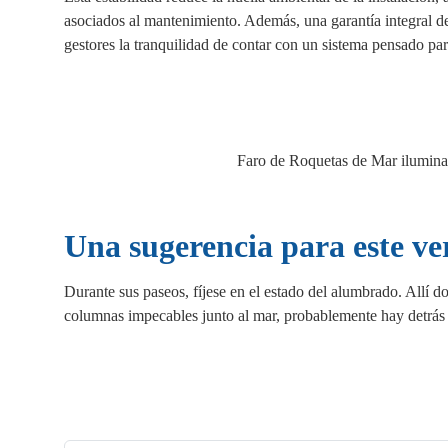
asociados al mantenimiento. Además, una garantía integral de 
gestores la tranquilidad de contar con un sistema pensado par
Faro de Roquetas de Mar iluminad
Una sugerencia para este v
Durante sus paseos, fíjese en el estado del alumbrado. Allí d
columnas impecables junto al mar, probablemente hay detrás un
Fa
X
Li
E
W
ce
nk
m
ha