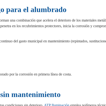
go para el alumbrado
 forman una combinación que acelera el deterioro de los materiales metál
: penetra en los recubrimientos protectores, inicia la corrosión y compro
 continuo del gasto municipal en mantenimiento (repintados, sustitucion
rado por la corrosión en primera línea de costa.
d sin mantenimiento
tas condiciones sin deterioro.
ATP Iluminación
emplea polímeros técni