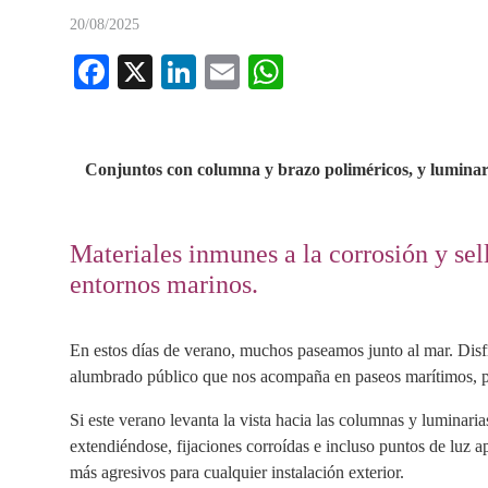
20/08/2025
Fa
X
Li
E
W
ce
nk
m
ha
bo
ed
ail
ts
ok
In
A
Conjuntos con columna y brazo poliméricos, y luminari
pp
Materiales inmunes a la corrosión y se
entornos marinos.
En estos días de verano, muchos paseamos junto al mar. Disf
alumbrado público que nos acompaña en paseos marítimos, pu
Si este verano levanta la vista hacia las columnas y luminari
extendiéndose, fijaciones corroídas e incluso puntos de luz 
más agresivos para cualquier instalación exterior.