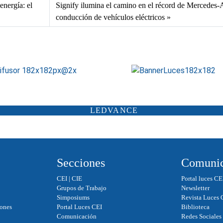
energía: el
Signify ilumina el camino en el récord de Mercede
conducción de vehículos eléctricos
ATP ILUMINACIÓN
CARANDINI
LEDVANCE
SCHRÉDER
ILUMINIA
SALTOKI
SALVI
Secciones
Comunic
CEI
|
CIE
Portal luces CE
Grupos de Trabajo
Newsletter
Simposiums
Revista Luces 
iones
Portal Luces CEI
Biblioteca
Comunicación
Redes Sociales