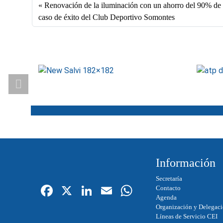
bo
ed
ail
ts
Renovación de la iluminación con un ahorro del 90% de 
ok
In
A
caso de éxito del Club Deportivo Somontes
pp
Información
Secretaría
Fa
X
Li
E
W
Contacto
Agenda
ce
nk
m
ha
Organización y Delegac
Líneas de Servicio CEI
bo
ed
ail
ts