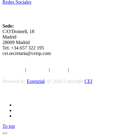
Redes Sociales
CEI
Sede:
C/O'Donnell, 18
Madrid
28009 Madrid
Tel. +34 657 322 195
cei.secretaria@ceisp.com
Aviso legal
|
Privacidad
|
Cookies
|
Términos y Condiciones
Powered by
Essenzial
. @ 2026 Copyright
CEI
Síguenos
To top