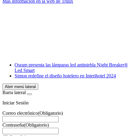
Más información en la web de Trilux
Facebook
X
LinkedIn
Email
WhatsApp
Osram presenta las lámparas led antiniebla Night Breaker®
Led Smart
Simon redefine el diseño hotelero en Interihotel 2024
Abrir menú lateral
Barra lateral
Iniciar Sesión
Correo electrónico
(Obligatorio)
Contraseña
(Obligatorio)