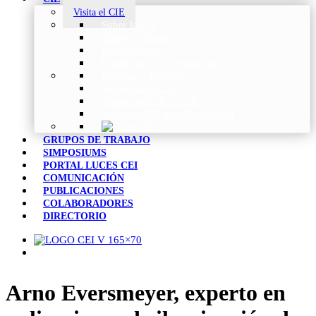
Visita el CIE
Sobre la CIE
Trabajo Técnico
Publicaciones
Estrategia de Investigación
Noticias y Eventos
Vocabulario CIE
Tienda Web de la CIE
Informes CIE para Socios CEI
GRUPOS DE TRABAJO
SIMPOSIUMS
PORTAL LUCES CEI
COMUNICACIÓN
PUBLICACIONES
COLABORADORES
DIRECTORIO
Arno Eversmeyer, experto en