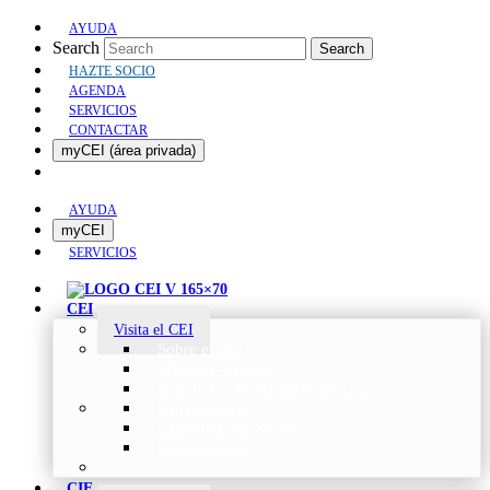
AYUDA
Search
Search
HAZTE SOCIO
AGENDA
SERVICIOS
CONTACTAR
myCEI (área privada)
AYUDA
myCEI
SERVICIOS
CEI
Visita el CEI
Sobre el CEI
Misión y Valores
Beneficios de ser parte del CEI
Organización
Categorías de Socios
Comunicados
CIE