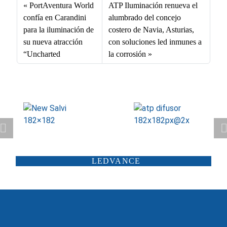
bo
ed
ail
ts
PortAventura World
ATP Iluminación renueva el
ok
In
A
confía en Carandini
alumbrado del concejo
para la iluminación de
costero de Navia, Asturias,
pp
su nueva atracción
con soluciones led inmunes a
“Uncharted
la corrosión
ATP ILUMINACIÓN
CARANDINI
LEDVANCE
SCHRÉDER
ILUMINIA
SALTOKI
SALVI