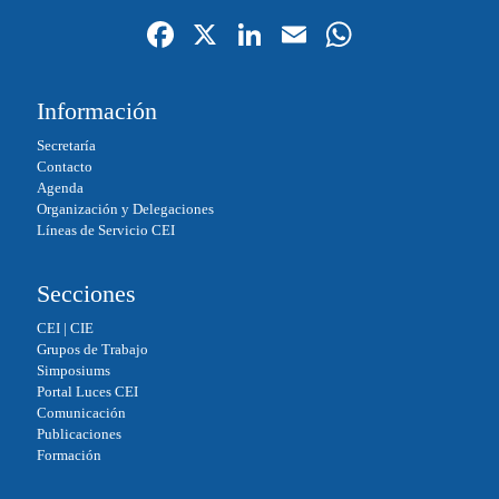
Fa
X
Li
E
W
ce
nk
m
ha
bo
ed
ail
ts
Información
ok
In
A
Secretaría
pp
Contacto
Agenda
Organización y Delegaciones
Líneas de Servicio CEI
Secciones
CEI
|
CIE
Grupos de Trabajo
Simposiums
Portal Luces CEI
Comunicación
Publicaciones
Formación