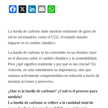
Fa
X
Li
E
W
ce
nk
m
ha
bo
ed
ail
ts
ok
In
A
La huella de carbono mide nuestras emisiones de gases de
efecto invernadero, como el CO2, revelando nuestro
pp
impacto en el cambio climático.
La huella de carbono se ha convertido en un término clave
en el discurso sobre el cambio climático y la sostenibilidad.
Pero ¿qué significa realmente y por qué es tan crucial? En
Artecoin, no solo entendemos su importancia, sino que
estamos activamente comprometidos en reducirla a través de
nuestras acciones y proyectos.
¿Qué es la huella de carbono? ¿Cuál es el proceso para
medirla?
La huella de carbono se refiere a la cantidad total de