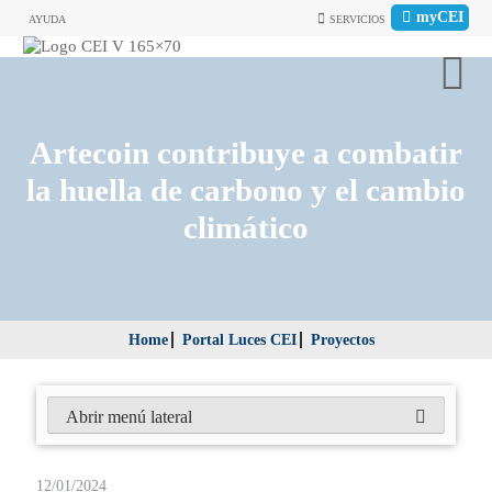
myCEI
AYUDA
SERVICIOS
Artecoin contribuye a combatir
la huella de carbono y el cambio
climático
Home
Portal Luces CEI
Proyectos
Abrir menú lateral
12/01/2024