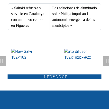
ce
nk
m
ha
bo
ed
ail
ts
Saltoki refuerza su
Las soluciones de alumbrado
ok
In
A
servicio en Catalunya
solar Philips impulsan la
con un nuevo centro
autonomía energética de los
pp
en Figueres
municipios
ATP ILUMINACIÓN
CARANDINI
LEDVANCE
SCHRÉDER
ILUMINIA
SALTOKI
SALVI