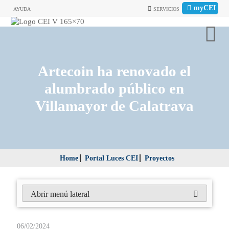
myCEI
AYUDA
SERVICIOS
Artecoin ha renovado el
alumbrado público en
Villamayor de Calatrava
Home
Portal Luces CEI
Proyectos
Abrir menú lateral
06/02/2024