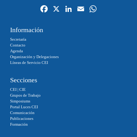
Fa
X
Li
E
W
ce
nk
m
ha
bo
ed
ail
ts
Información
ok
In
A
Secretaría
pp
Contacto
Agenda
Organización y Delegaciones
Líneas de Servicio CEI
Secciones
CEI
|
CIE
Grupos de Trabajo
Simposiums
Portal Luces CEI
Comunicación
Publicaciones
Formación