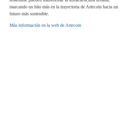
marcando un hito más en la trayectoria de Artecoin hacia un
futuro más sostenible.
Más información en la web de Artecoin
Fa
X
Li
E
W