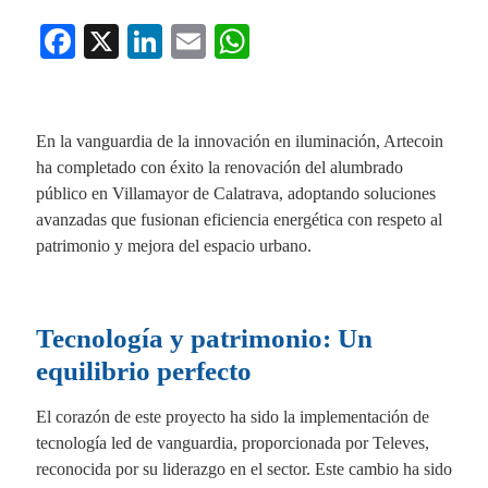
Fa
X
Li
E
W
ce
nk
m
ha
bo
ed
ail
ts
ok
In
A
En la vanguardia de la innovación en iluminación, Artecoin
ha completado con éxito la renovación del alumbrado
pp
público en Villamayor de Calatrava, adoptando soluciones
avanzadas que fusionan eficiencia energética con respeto al
patrimonio y mejora del espacio urbano.
Tecnología y patrimonio: Un
equilibrio perfecto
El corazón de este proyecto ha sido la implementación de
tecnología led de vanguardia, proporcionada por Televes,
reconocida por su liderazgo en el sector. Este cambio ha sido