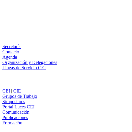
X
LinkedIn
Email
WhatsApp
Información
Secretaría
Contacto
Agenda
Organización y Delegaciones
Líneas de Servicio CEI
Secciones
CEI
|
CIE
Grupos de Trabajo
Simposiums
Portal Luces CEI
Comunicación
Publicaciones
Formación