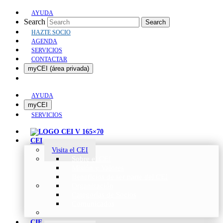
AYUDA
Search
Search
HAZTE SOCIO
AGENDA
SERVICIOS
CONTACTAR
myCEI (área privada)
AYUDA
myCEI
SERVICIOS
CEI
Visita el CEI
Sobre el CEI
Misión y Valores
Beneficios de ser parte del CEI
Organización
Categorías de Socios
Comunicados
CIE