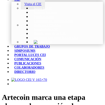
Visita el CIE
Sobre la CIE
Trabajo Técnico
Publicaciones
Estrategia de Investigación
Noticias y Eventos
Vocabulario CIE
Tienda Web de la CIE
Informes CIE para Socios CEI
GRUPOS DE TRABAJO
SIMPOSIUMS
PORTAL LUCES CEI
COMUNICACIÓN
PUBLICACIONES
COLABORADORES
DIRECTORIO
Artecoin marca una etapa