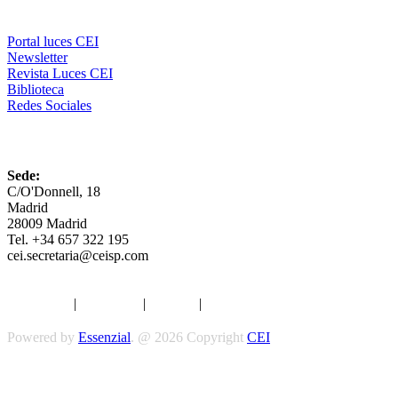
Comunicación
Portal luces CEI
Newsletter
Revista Luces CEI
Biblioteca
Redes Sociales
CEI
Sede:
C/O'Donnell, 18
Madrid
28009 Madrid
Tel. +34 657 322 195
cei.secretaria@ceisp.com
Aviso legal
|
Privacidad
|
Cookies
|
Términos y Condiciones
Powered by
Essenzial
. @ 2026 Copyright
CEI
Síguenos