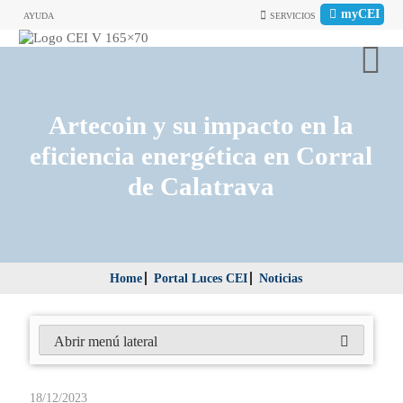
myCEI
AYUDA
SERVICIOS
Artecoin y su impacto en la
eficiencia energética en Corral
de Calatrava
Home
Portal Luces CEI
Noticias
Abrir menú lateral
18/12/2023