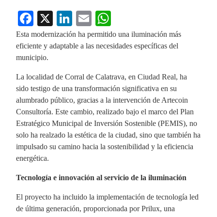
Fa
X
Li
E
W
ce
nk
m
ha
Esta modernización ha permitido una iluminación más
bo
ed
ail
ts
eficiente y adaptable a las necesidades específicas del
municipio.
ok
In
A
pp
La localidad de Corral de Calatrava, en Ciudad Real, ha
sido testigo de una transformación significativa en su
alumbrado público, gracias a la intervención de Artecoin
Consultoría. Este cambio, realizado bajo el marco del Plan
Estratégico Municipal de Inversión Sostenible (PEMIS), no
solo ha realzado la estética de la ciudad, sino que también ha
impulsado su camino hacia la sostenibilidad y la eficiencia
energética.
Tecnología e innovación al servicio de la iluminación
El proyecto ha incluido la implementación de tecnología led
de última generación, proporcionada por Prilux, una