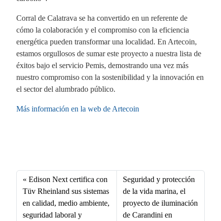
Corral de Calatrava se ha convertido en un referente de
cómo la colaboración y el compromiso con la eficiencia
energética pueden transformar una localidad. En Artecoin,
estamos orgullosos de sumar este proyecto a nuestra lista de
éxitos bajo el servicio Pemis, demostrando una vez más
nuestro compromiso con la sostenibilidad y la innovación en
el sector del alumbrado público.
Más información en la web de Artecoin
Fa
X
Li
E
W
ce
nk
m
ha
bo
ed
ail
ts
Edison Next certifica con
Seguridad y protección
ok
In
A
Tüv Rheinland sus sistemas
de la vida marina, el
en calidad, medio ambiente,
proyecto de iluminación
pp
seguridad laboral y
de Carandini en