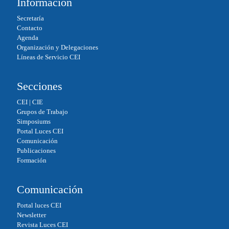
bo
ed
ail
ts
Información
ok
In
A
Secretaría
pp
Contacto
Agenda
Organización y Delegaciones
Líneas de Servicio CEI
Secciones
CEI
|
CIE
Grupos de Trabajo
Simposiums
Portal Luces CEI
Comunicación
Publicaciones
Formación
Comunicación
Portal luces CEI
Newsletter
Revista Luces CEI