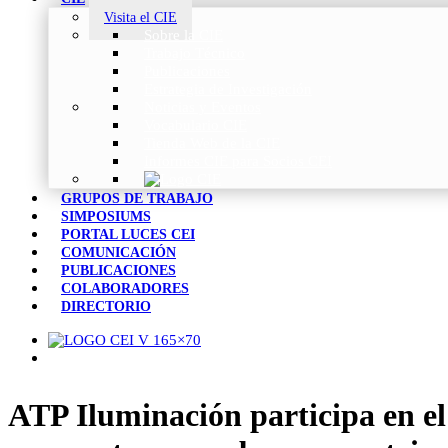
Visita el CIE
Sobre la CIE
Trabajo Técnico
Publicaciones
Estrategia de Investigación
Noticias y Eventos
Vocabulario CIE
Tienda Web de la CIE
Informes CIE para Socios CEI
GRUPOS DE TRABAJO
SIMPOSIUMS
PORTAL LUCES CEI
COMUNICACIÓN
PUBLICACIONES
COLABORADORES
DIRECTORIO
ATP Iluminación participa en e