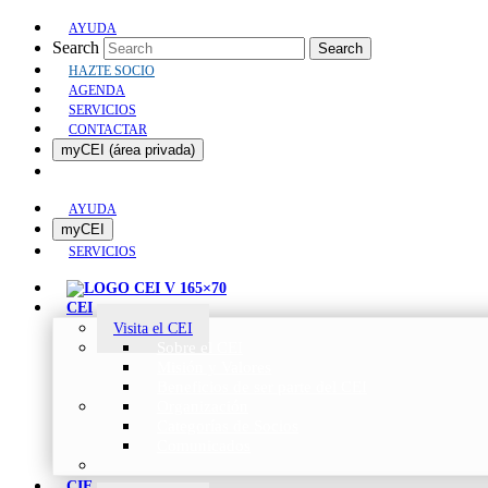
AYUDA
Search
Search
HAZTE SOCIO
AGENDA
SERVICIOS
CONTACTAR
myCEI (área privada)
AYUDA
myCEI
SERVICIOS
CEI
Visita el CEI
Sobre el CEI
Misión y Valores
Beneficios de ser parte del CEI
Organización
Categorías de Socios
Comunicados
CIE