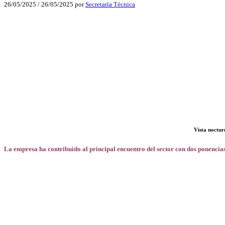
26/05/2025
/
26/05/2025
por
Secretaría Técnica
Facebook
X
LinkedIn
Email
WhatsApp
Vista noctur
La empresa ha contribuido al principal encuentro del sector con dos ponencias