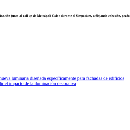
inación junto al roll up de Metrópoli Color durante el
Simposium
, reflejando cohesión, profe
 nueva luminaria diseñada específicamente para fachadas de edificios
r el impacto de la iluminación decorativa