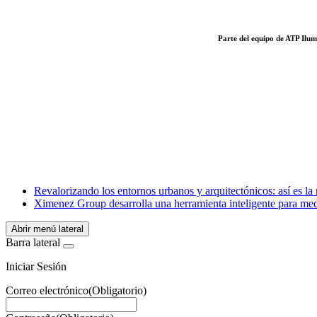
Parte del equipo de ATP Ilum
Facebook
X
LinkedIn
Email
WhatsApp
Revalorizando los entornos urbanos y arquitectónicos: así es la
Ximenez Group desarrolla una herramienta inteligente para medi
Abrir menú lateral
Barra lateral
Iniciar Sesión
Correo electrónico
(Obligatorio)