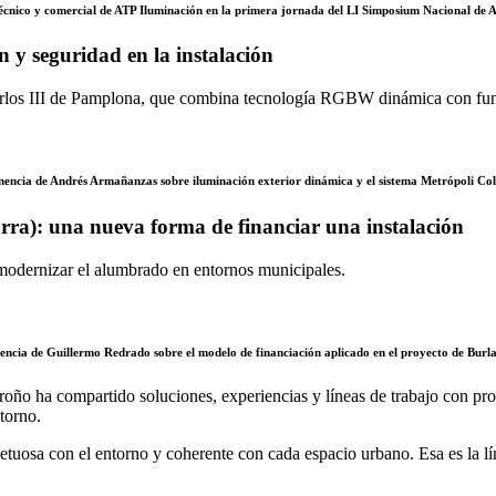
técnico y comercial de ATP Iluminación en la primera jornada del LI
Simposium
Nacional de 
 y seguridad en la instalación
rlos III de Pamplona, que combina tecnología RGBW dinámica con fun
nencia de Andrés
Armañanzas
sobre iluminación exterior dinámica y el sistema Metrópoli Col
ra): una nueva forma de financiar una instalación
modernizar el alumbrado en entornos municipales.
encia de Guillermo Redrado sobre el modelo de financiación aplicado en el proyecto de Burl
roño ha compartido soluciones, experiencias y líneas de trabajo con pr
torno.
espetuosa con el entorno y coherente con cada espacio urbano. Esa es la 