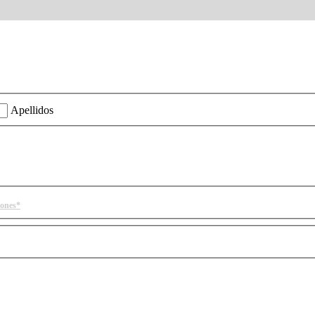
ión?
Apellidos
iones*