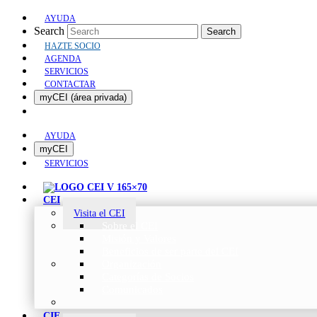
AYUDA
Search
Search
HAZTE SOCIO
AGENDA
SERVICIOS
CONTACTAR
myCEI (área privada)
AYUDA
myCEI
SERVICIOS
CEI
Visita el CEI
Sobre el CEI
Misión y Valores
Beneficios de ser parte del CEI
Organización
Categorías de Socios
Comunicados
CIE