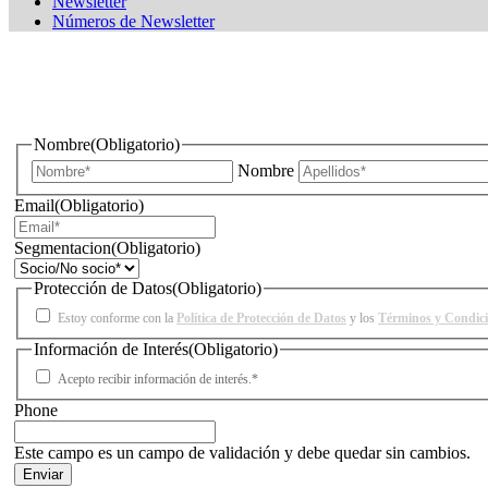
Newsletter
Números de Newsletter
¿Quieres estar informado de todas las novedades sobre iluminac
Nombre
(Obligatorio)
Nombre
Email
(Obligatorio)
Segmentacion
(Obligatorio)
Protección de Datos
(Obligatorio)
Estoy conforme con la
Política de Protección de Datos
y los
Términos y Condic
Información de Interés
(Obligatorio)
Acepto recibir información de interés.*
Phone
Este campo es un campo de validación y debe quedar sin cambios.