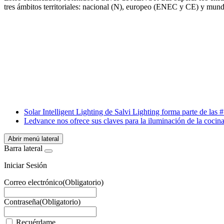
tres ámbitos territoriales: nacional (N), europeo (ENEC y CE) y mund
Facebook
X
LinkedIn
Email
WhatsApp
Solar Intelligent Lighting de Salvi Lighting forma parte de la
Ledvance nos ofrece sus claves para la iluminación de la cocin
Abrir menú lateral
Barra lateral
Iniciar Sesión
Correo electrónico
(Obligatorio)
Contraseña
(Obligatorio)
Recuérdame