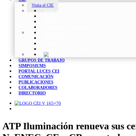
Visita el CIE
Sobre la CIE
Trabajo Técnico
Publicaciones
Estrategia de Investigación
Noticias y Eventos
Vocabulario CIE
Tienda Web de la CIE
Informes CIE para Socios CEI
GRUPOS DE TRABAJO
SIMPOSIUMS
PORTAL LUCES CEI
COMUNICACIÓN
PUBLICACIONES
COLABORADORES
DIRECTORIO
ATP Iluminación renueva sus cer