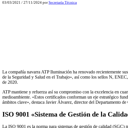
03/03/2021
/
27/11/2024
por
Secretaría Técnica
Facebook
X
LinkedIn
Email
WhatsApp
La compañía navarra ATP Iluminación ha renovado recientemente sus
de la Seguridad y Salud en el Trabajo», así como los sellos N, ENEC
de 2020.
ATP mantiene y refuerza así su compromiso con la excelencia en cuanto 
medioambiente. «Estos certificados conforman un eje estratégico fund
ámbitos clave», destaca Javier Álvarez, director del Departamento 
ISO 9001 «Sistema de Gestión de la Calid
La ISO 9001 es la norma para sistemas de gestión de calidad (SGC) más