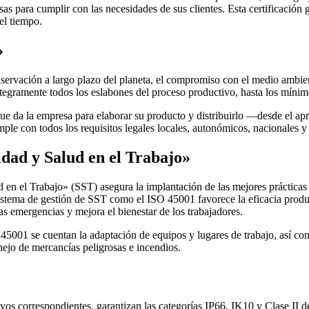
para cumplir con las necesidades de sus clientes. Esta certificación ga
el tiempo.
»
conservación a largo plazo del planeta, el compromiso con el medio ambi
egramente todos los eslabones del proceso productivo, hasta los mínimo
ue da la empresa para elaborar su producto y distribuirlo —desde el apro
mple con todos los requisitos legales locales, autonómicos, nacionales y
dad y Salud en el Trabajo»
en el Trabajo» (SST) asegura la implantación de las mejores prácticas d
 sistema de gestión de SST como el ISO 45001 favorece la eficacia produ
s emergencias y mejora el bienestar de los trabajadores.
5001 se cuentan la adaptación de equipos y lugares de trabajo, así com
jo de mercancías peligrosas e incendios.
ayos correspondientes, garantizan las categorías IP66, IK10 y Clase II 