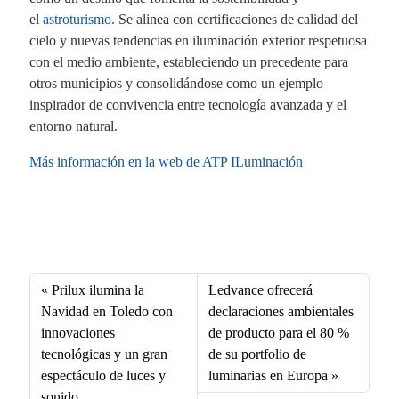
el
astroturismo.
Se alinea con certificaciones de calidad del
cielo y nuevas tendencias en iluminación exterior respetuosa
con el medio ambiente, estableciendo un precedente para
otros municipios y consolidándose como un ejemplo
inspirador de convivencia entre tecnología avanzada y el
entorno natural.
Más información en la web de ATP ILuminación
Fa
X
Li
E
W
ce
nk
m
ha
bo
ed
ail
ts
Prilux ilumina la
Ledvance ofrecerá
ok
In
A
Navidad en Toledo con
declaraciones ambientales
innovaciones
de producto para el 80 %
pp
tecnológicas y un gran
de su portfolio de
espectáculo de luces y
luminarias en Europa
sonido