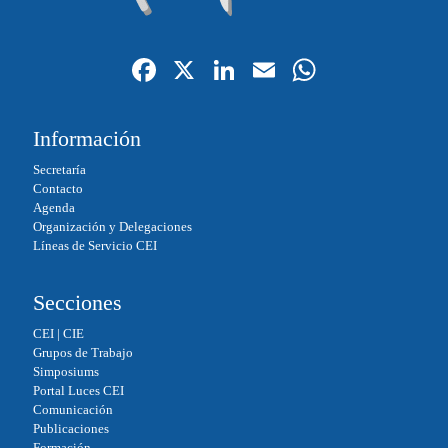
Fa
X
Li
E
W
ce
nk
m
ha
bo
ed
ail
ts
Información
ok
In
A
Secretaría
pp
Contacto
Agenda
Organización y Delegaciones
Líneas de Servicio CEI
Secciones
CEI
|
CIE
Grupos de Trabajo
Simposiums
Portal Luces CEI
Comunicación
Publicaciones
Formación