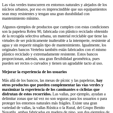
Las vías verdes transcurren en entornos naturales y alejados de los
núcleos urbanos, por eso es imprescindible que sus equipamientos
sean muy resistentes y tengan una gran durabilidad con
mantenimiento mínimo.
Algunos ejemplos de productos que cumplen con estas condiciones
son la papelera Releu 90, fabricada con plástico reciclado obtenido
de la recogida selectiva urbana, un material reciclable que tiene las
virtudes de ser prácticamente inalterable a la intemperie, resistente al
agua y sin requerir ningún tipo de mantenimiento. Igualmente, los
originales bancos Vertebra también están fabricados con el mismo
plástico reciclado y extremadamente resistente. Estos bancos
proporcionan, además, una gran flexibilidad geométrica, pues
pueden ser rectos o curvados y tienen un agradable tacto al uso.
Mejorar la experiencia de los usuarios
Más allá de los bancos, las mesas de pícnic y las papeleras,
hay
otros productos que pueden complementar las vías verdes y
maximizar la experiencia de los caminantes o ciclistas que
disfrutan de estos recorridos.
Las vallas, por ejemplo, ayudan a
delimitar zonas que tal vez no son seguras para los usuarios o para
proteger los entornos naturales más frágiles. Existe una gran
variedad de vallas, la vallas Rústica o la Rural, del Grupo Benito
Novatilu, ambas fabricadas en madera de pino, son dos ejemplos de