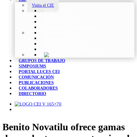
Visita el CIE
Sobre la CIE
Trabajo Técnico
Publicaciones
Estrategia de Investigación
Noticias y Eventos
Vocabulario CIE
Tienda Web de la CIE
Informes CIE para Socios CEI
GRUPOS DE TRABAJO
SIMPOSIUMS
PORTAL LUCES CEI
COMUNICACIÓN
PUBLICACIONES
COLABORADORES
DIRECTORIO
Benito Novatilu ofrece gamas