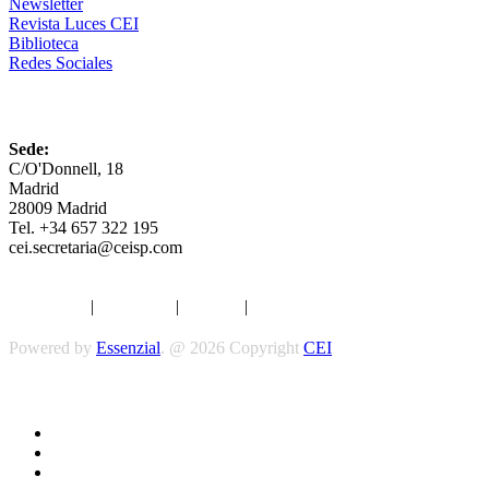
Newsletter
Revista Luces CEI
Biblioteca
Redes Sociales
CEI
Sede:
C/O'Donnell, 18
Madrid
28009 Madrid
Tel. +34 657 322 195
cei.secretaria@ceisp.com
Aviso legal
|
Privacidad
|
Cookies
|
Términos y Condiciones
Powered by
Essenzial
. @ 2026 Copyright
CEI
Síguenos