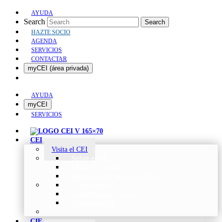
AYUDA
Search
Search
HAZTE SOCIO
AGENDA
SERVICIOS
CONTACTAR
myCEI (área privada)
AYUDA
myCEI
SERVICIOS
CEI
Visita el CEI
Sobre el CEI
Misión y Valores
Beneficios de ser parte del CEI
Organización
Categorías de Socios
Comunicados
CIE