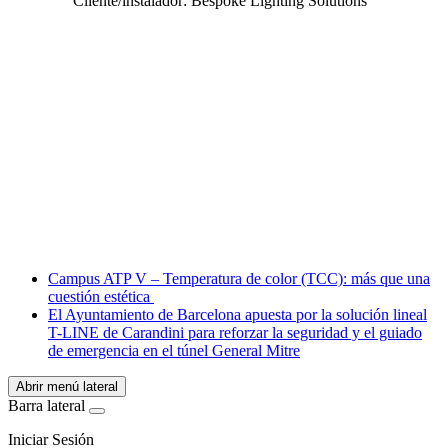
Cliente/instalador: Bespoke Lighting Solutions
Facebook
X
LinkedIn
Email
WhatsApp
Campus ATP V – Temperatura de color (TCC): más que una
cuestión estética
El Ayuntamiento de Barcelona apuesta por la solución lineal
T-LINE de Carandini para reforzar la seguridad y el guiado
de emergencia en el túnel General Mitre
Abrir menú lateral
Barra lateral
Iniciar Sesión