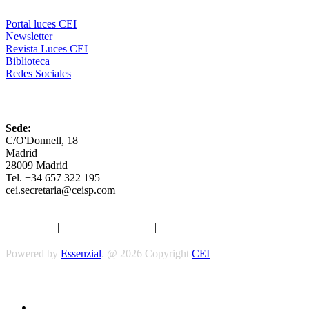
Portal luces CEI
Newsletter
Revista Luces CEI
Biblioteca
Redes Sociales
CEI
Sede:
C/O'Donnell, 18
Madrid
28009 Madrid
Tel. +34 657 322 195
cei.secretaria@ceisp.com
Aviso legal
|
Privacidad
|
Cookies
|
Términos y Condiciones
Powered by
Essenzial
. @ 2026 Copyright
CEI
Síguenos