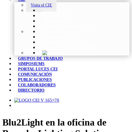
Visita el CIE
Sobre la CIE
Trabajo Técnico
Publicaciones
Estrategia de Investigación
Noticias y Eventos
Vocabulario CIE
Tienda Web de la CIE
Informes CIE para Socios CEI
GRUPOS DE TRABAJO
SIMPOSIUMS
PORTAL LUCES CEI
COMUNICACIÓN
PUBLICACIONES
COLABORADORES
DIRECTORIO
Blu2Light en la oficina de