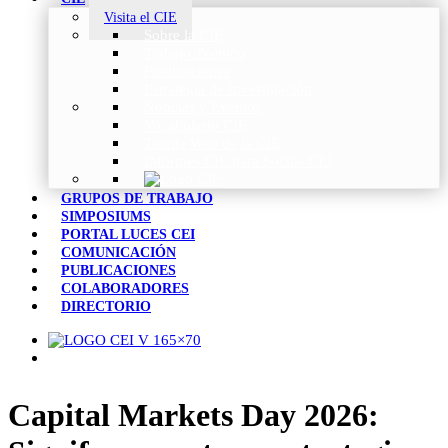
Visita el CIE
Sobre la CIE
Trabajo Técnico
Publicaciones
Estrategia de Investigación
Noticias y Eventos
Vocabulario CIE
Tienda Web de la CIE
Informes CIE para Socios CEI
GRUPOS DE TRABAJO
SIMPOSIUMS
PORTAL LUCES CEI
COMUNICACIÓN
PUBLICACIONES
COLABORADORES
DIRECTORIO
Capital Markets Day 2026: