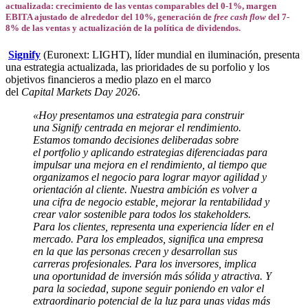
actualizada: c
recimiento de las ventas comparables del 0-1%, m
argen
EBITA ajustado de alrededor del 10%, g
eneración de
free cash flow
del 7-
8% de las ventas y a
ctualización de la política de dividendos.
Signify
(Euronext: LIGHT), líder mundial en iluminación, presenta
una estrategia actualizada, las prioridades de su porfolio y los
objetivos financieros a medio plazo en el marco
del
Capital Markets Day 2026
.
«Hoy presentamos una estrategia para construir
una Signify centrada en mejorar el rendimiento.
Estamos tomando decisiones deliberadas sobre
el portfolio y aplicando estrategias diferenciadas para
impulsar una mejora en el rendimiento, al tiempo que
organizamos el negocio para lograr mayor agilidad y
orientación al cliente. Nuestra ambición es volver a
una cifra de negocio estable, mejorar la rentabilidad y
crear valor sostenible para todos los stakeholders.
Para los clientes, representa una experiencia líder en el
mercado. Para los empleados, significa una empresa
en la que las personas crecen y desarrollan sus
carreras profesionales. Para los inversores, implica
una oportunidad de inversión más sólida y atractiva. Y
para la sociedad, supone seguir poniendo en valor el
extraordinario potencial de la luz para unas vidas más