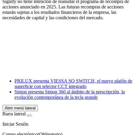
Signify no tiene intención de reanudar el programa de recompra de
acciones anunciado en 2025. Las futuras recompras de acciones
estarán sujetas a los resultados financieros de la empresa, las
necesidades de capital y las condiciones del mercado.
Facebook
X
LinkedIn
Email
WhatsApp
PRILUX presenta VIESSA SQ SWITCH, el nuevo plafón de
superficie con selector CCT integrado
Simon presenta Simon 360 al ámbito de la prescripción, la
evolución contemporánea de la tecla grande
Abrir menú lateral
Barra lateral
Iniciar Sesión
Correo electrónico
(Obligatorio)