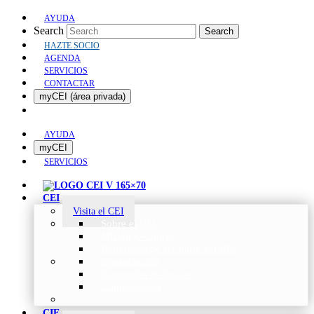
AYUDA
Search
Search
HAZTE SOCIO
AGENDA
SERVICIOS
CONTACTAR
myCEI (área privada)
AYUDA
myCEI
SERVICIOS
CEI
Visita el CEI
Sobre el CEI
Misión y Valores
Beneficios de ser parte del CEI
Organización
Categorías de Socios
Comunicados
CIE