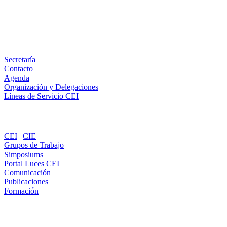
LinkedIn
Email
WhatsApp
Información
Secretaría
Contacto
Agenda
Organización y Delegaciones
Líneas de Servicio CEI
Secciones
CEI
|
CIE
Grupos de Trabajo
Simposiums
Portal Luces CEI
Comunicación
Publicaciones
Formación
Comunicación