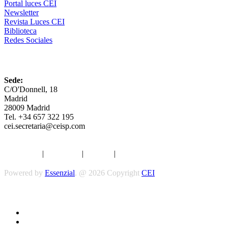
Portal luces CEI
Newsletter
Revista Luces CEI
Biblioteca
Redes Sociales
CEI
Sede:
C/O'Donnell, 18
Madrid
28009 Madrid
Tel. +34 657 322 195
cei.secretaria@ceisp.com
Aviso legal
|
Privacidad
|
Cookies
|
Términos y Condiciones
Powered by
Essenzial
. @ 2026 Copyright
CEI
Síguenos