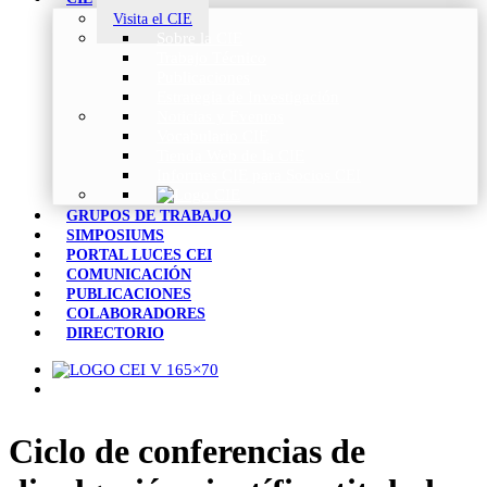
Visita el CIE
Sobre la CIE
Trabajo Técnico
Publicaciones
Estrategia de Investigación
Noticias y Eventos
Vocabulario CIE
Tienda Web de la CIE
Informes CIE para Socios CEI
GRUPOS DE TRABAJO
SIMPOSIUMS
PORTAL LUCES CEI
COMUNICACIÓN
PUBLICACIONES
COLABORADORES
DIRECTORIO
Ciclo de conferencias de