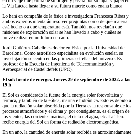
en un viaje que partirá de su origen y pasará por su lugar y papel en
la Vía Láctea hasta llegar a su futura muerte como enana blanca.
Lo hará en compañía de la física e investigadora Francesca Ribas y
ambos expertos intentarán resolver preguntas como de qué materia
está hecho o a qué temperatura está. También nos revelarán qué
misiones de exploración solar se han llevado a cabo y cuáles se
prevé realizar en un futuro cercano.
Jordi Gutiérrez Cabello es doctor en Física por la Universidad de
Barcelona. Como astrofísico especialista en evolución estelar, su
investigación se centra en las primeras estrellas del universo. Es
profesor de la Escuela de Ingeniería de Telecomunicación y
Aeroespacial de Castelldefels (UPC).
El sol: fuente de energía. Jueves 29 de septiembre de 2022, a las
19 h
El Sol es considerado la fuente de la energía solar fotovoltaica y
térmica, y también de la eólica, marina e hidráulica. Esto es debido a
que la radiación solar absorbida por la Tierra es la responsable de los
procesos atmosféricos y el clima y, por consiguiente, es el origen de
los vientos, las corrientes marinas, el ciclo del agua, etc. La Tierra
recibe energía del Sol en forma de radiación electromagnética.
En un año, la cantidad de energía solar recibida es aproximadamente