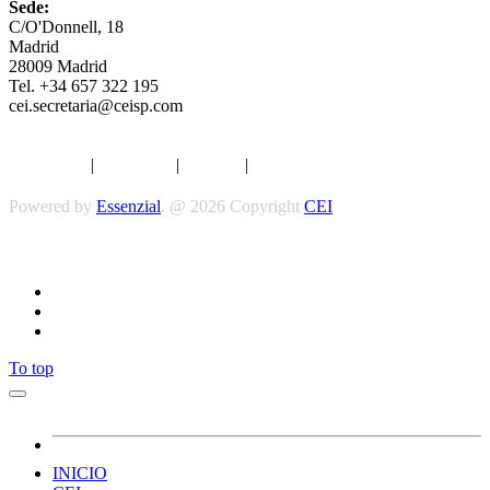
Sede:
C/O'Donnell, 18
Madrid
28009 Madrid
Tel. +34 657 322 195
cei.secretaria@ceisp.com
Aviso legal
|
Privacidad
|
Cookies
|
Términos y Condiciones
Powered by
Essenzial
. @ 2026 Copyright
CEI
Síguenos
To top
INICIO