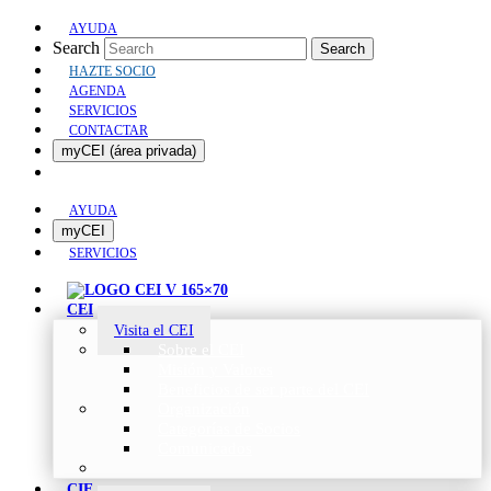
AYUDA
Search
Search
HAZTE SOCIO
AGENDA
SERVICIOS
CONTACTAR
myCEI (área privada)
AYUDA
myCEI
SERVICIOS
CEI
Visita el CEI
Sobre el CEI
Misión y Valores
Beneficios de ser parte del CEI
Organización
Categorías de Socios
Comunicados
CIE