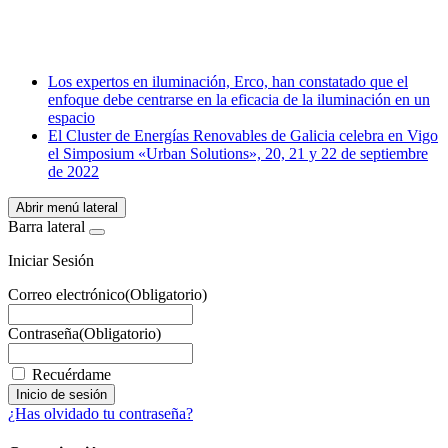
LinkedIn
Email
WhatsApp
Los expertos en iluminación, Erco, han constatado que el
enfoque debe centrarse en la eficacia de la iluminación en un
espacio
El Cluster de Energías Renovables de Galicia celebra en Vigo
el Simposium «Urban Solutions», 20, 21 y 22 de septiembre
de 2022
Abrir menú lateral
Barra lateral
Iniciar Sesión
Correo electrónico
(Obligatorio)
Contraseña
(Obligatorio)
Recuérdame
¿Has olvidado tu contraseña?