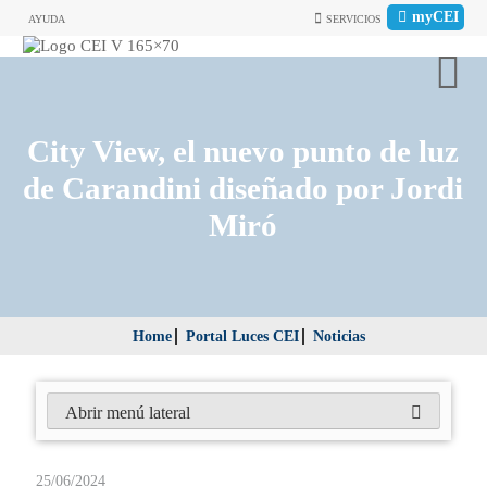
myCEI
AYUDA
SERVICIOS
City View, el nuevo punto de luz
de Carandini diseñado por Jordi
Miró
Home
Portal Luces CEI
Noticias
Abrir menú lateral
25/06/2024