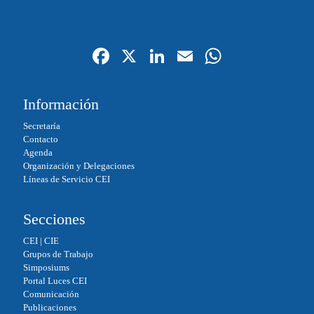
Fa
X
Li
E
W
ce
nk
m
ha
bo
ed
ail
ts
Información
ok
In
A
Secretaría
pp
Contacto
Agenda
Organización y Delegaciones
Líneas de Servicio CEI
Secciones
CEI
|
CIE
Grupos de Trabajo
Simposiums
Portal Luces CEI
Comunicación
Publicaciones