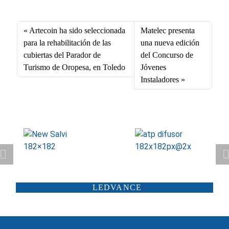
ce
nk
m
ha
bo
ed
ail
ts
Artecoin ha sido seleccionada
Matelec presenta
ok
In
A
para la rehabilitación de las
una nueva edición
cubiertas del Parador de
del Concurso de
pp
Turismo de Oropesa, en Toledo
Jóvenes
Instaladores
ATP ILUMINACIÓN
CARANDINI
LEDVANCE
SCHRÉDER
ILUMINIA
SALTOKI
SALVI