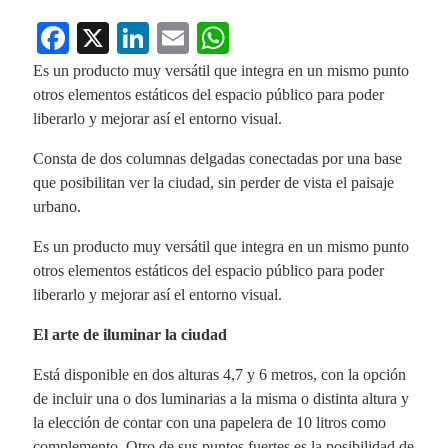
Fa
X
Li
E
W
ce
nk
m
ha
Es un producto muy versátil que integra en un mismo punto
bo
ed
ail
ts
otros elementos estáticos del espacio público para poder
liberarlo y mejorar así el entorno visual.
ok
In
A
pp
Consta de dos columnas delgadas conectadas por una base
que posibilitan ver la ciudad, sin perder de vista el paisaje
urbano.
Es un producto muy versátil que integra en un mismo punto
otros elementos estáticos del espacio público para poder
liberarlo y mejorar así el entorno visual.
El arte de iluminar la ciudad
Está disponible en dos alturas 4,7 y 6 metros, con la opción
de incluir una o dos luminarias a la misma o distinta altura y
la elección de contar con una papelera de 10 litros como
complemento.
Otro de sus puntos fuertes es la posibilidad de