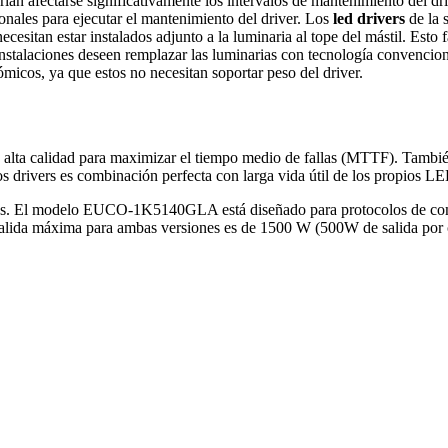
ían afectarse significativamente los intervalos de mantenimiento del driv
onales para ejecutar el mantenimiento del driver. Los
led drivers
de la 
ecesitan estar instalados adjunto a la luminaria al tope del mástil. Esto
nstalaciones deseen remplazar las luminarias con tecnología convencion
ómicos, ya que estos no necesitan soportar peso del driver.
alta calidad para maximizar el tiempo medio de fallas (MTTF). También t
vos drivers es combinación perfecta con larga vida útil de los propios L
iones. El modelo EUCO-1K5140GLA está diseñado para protocolos de
da máxima para ambas versiones es de 1500 W (500W de salida por cana