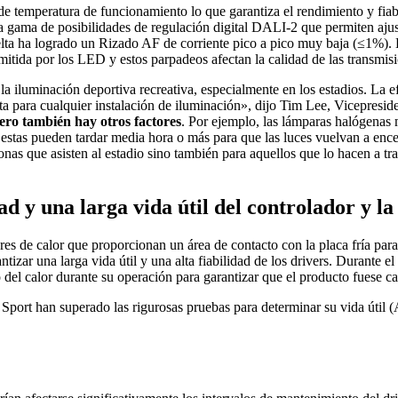
e temperatura de funcionamiento lo que garantiza el rendimiento y fiabi
lia gama de posibilidades de regulación digital DALI-2 que permiten aju
Delta ha logrado un Rizado AF de corriente pico a pico muy baja (≤1%). 
emitida por los LED y estos parpadeos afectan la calidad de las transmisi
 iluminación deportiva recreativa, especialmente en los estadios. La ef
nta para cualquier instalación de iluminación», dijo Tim Lee, Vicepresi
 pero también hay otros factores
. Por ejemplo, las lámparas halógenas
 estas pueden tardar media hora o más para que las luces vuelvan a en
sonas que asisten al estadio sino también para aquellos que lo hacen a tr
dad y una larga vida útil del controlador y l
 de calor que proporcionan un área de contacto con la placa fría para 
tizar una larga vida útil y una alta fiabilidad de los drivers. Durante 
del calor durante su operación para garantizar que el producto fuese cap
a Sport han superado las rigurosas pruebas para determinar su vida úti