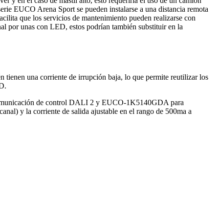
er y en el caso de mástil alto, esto requeriría el uso de un camión
serie EUCO Arena Sport se pueden instalarse a una distancia remota
 facilita que los servicios de mantenimiento pueden realizarse con
al por unas con LED, estos podrían también substituir en la
ienen una corriente de irrupción baja, lo que permite reutilizar los
ED.
 comunicación de control DALI 2 y EUCO-1K5140GDA para
l) y la corriente de salida ajustable en el rango de 500ma a