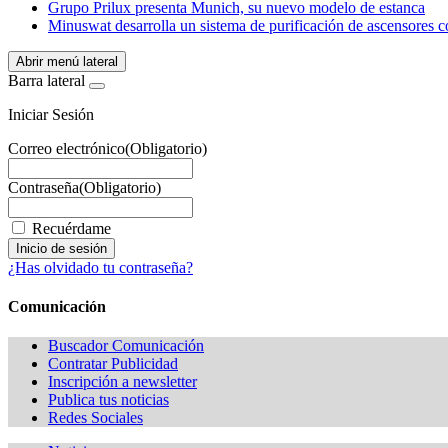
Grupo Prilux presenta Munich, su nuevo modelo de estanca
Minuswat desarrolla un sistema de purificación de ascensores c
Abrir menú lateral
Barra lateral
Iniciar Sesión
Correo electrónico
(Obligatorio)
Contraseña
(Obligatorio)
Recuérdame
¿Has olvidado tu contraseña?
Comunicación
Buscador Comunicación
Contratar Publicidad
Inscripción a newsletter
Publica tus noticias
Redes Sociales