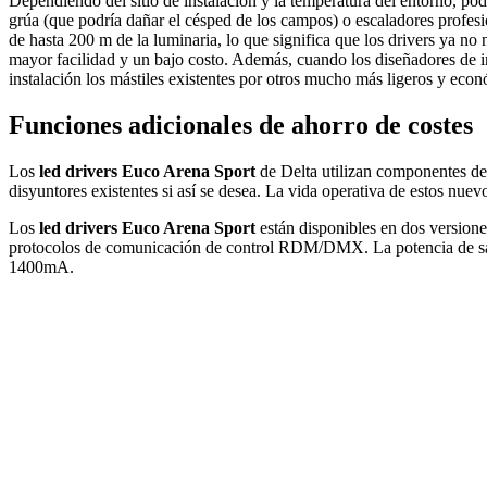
Dependiendo del sitio de instalación y la temperatura del entorno, podr
grúa (que podría dañar el césped de los campos) o escaladores profesi
de hasta 200 m de la luminaria, lo que significa que los drivers ya no n
mayor facilidad y un bajo costo. Además, cuando los diseñadores de i
instalación los mástiles existentes por otros mucho más ligeros y econ
Funciones adicionales de ahorro de costes
Los
led drivers Euco Arena Sport
de Delta utilizan componentes de 
disyuntores existentes si así se desea. La vida operativa de estos nue
Los
led drivers Euco Arena Sport
están disponibles en dos vers
protocolos de comunicación de control RDM/DMX. La potencia de sali
1400mA.
Facebook
X
LinkedIn
Email
WhatsApp