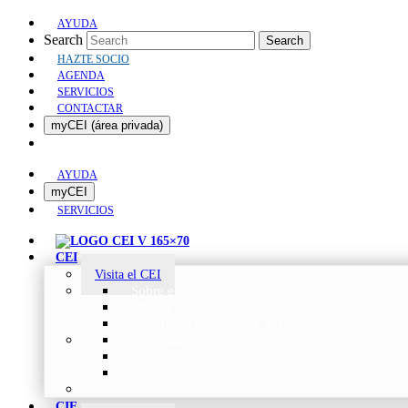
AYUDA
Search
Search
HAZTE SOCIO
AGENDA
SERVICIOS
CONTACTAR
myCEI (área privada)
AYUDA
myCEI
SERVICIOS
CEI
Visita el CEI
Sobre el CEI
Misión y Valores
Beneficios de ser parte del CEI
Organización
Categorías de Socios
Comunicados
CIE