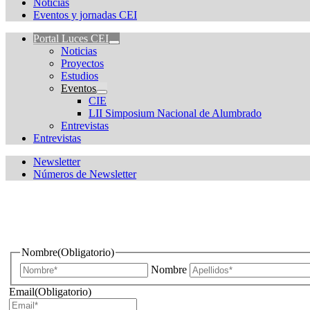
Noticias
Eventos y jornadas CEI
Portal Luces CEI
Noticias
Proyectos
Estudios
Eventos
CIE
LII Simposium Nacional de Alumbrado
Entrevistas
Entrevistas
Newsletter
Números de Newsletter
¿Quieres estar informado de todas las novedades sobre iluminac
Nombre
(Obligatorio)
Nombre
Email
(Obligatorio)