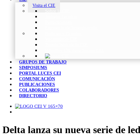
Visita el CIE
Sobre la CIE
Trabajo Técnico
Publicaciones
Estrategia de Investigación
Noticias y Eventos
Vocabulario CIE
Tienda Web de la CIE
Informes CIE para Socios CEI
GRUPOS DE TRABAJO
SIMPOSIUMS
PORTAL LUCES CEI
COMUNICACIÓN
PUBLICACIONES
COLABORADORES
DIRECTORIO
Delta lanza su nueva serie de l