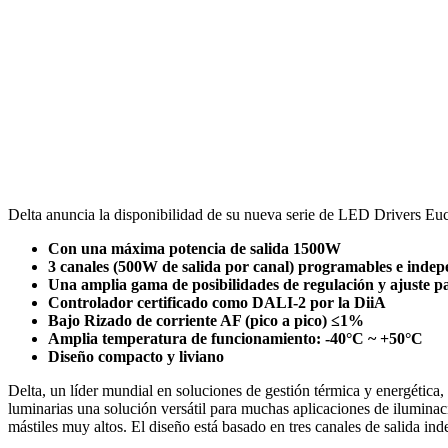
Facebook
X
LinkedIn
Email
WhatsApp
Delta anuncia la disponibilidad de su nueva serie de LED Drivers Euco
Con una máxima potencia de salida 1500W
3 canales (500W de salida por canal) programables e indep
Una amplia gama de posibilidades de regulación y ajuste p
Controlador certificado como DALI-2 por la DiiA
Bajo Rizado de corriente AF (pico a pico) ≤1%
Amplia temperatura de funcionamiento: -40°C ~ +50°C
Diseño compacto y liviano
Delta, un líder mundial en soluciones de gestión térmica y energética
luminarias una solución versátil para muchas aplicaciones de iluminaci
mástiles muy altos. El diseño está basado en tres canales de salida 