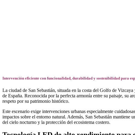
Facebook
X
LinkedIn
Email
WhatsApp
Intervención eficiente con funcionalidad, durabilidad y sostenibilidad para es
La ciudad de San Sebastián, situada en la costa del Golfo de Vizcaya
de España. Reconocida por la perfecta armonía entre su paisaje, su ar
respeto por su patrimonio histórico.
Este escenario exige intervenciones urbanas especialmente cuidadosas e
impactos sobre el entorno natural. Además, San Sebastián mantiene un 
del cielo nocturno y la protección del ecosistema costero.
Tecnología LED de alto rendimiento para e