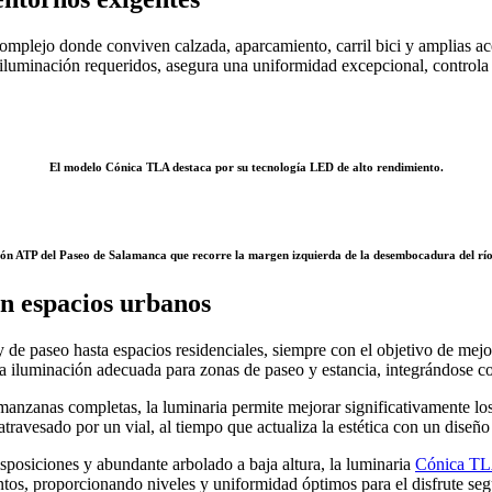
mplejo donde conviven calzada, aparcamiento, carril bici y amplias acer
e iluminación requeridos, asegura una uniformidad excepcional, control
El modelo Cónica TLA destaca por su tecnología LED de alto rendimiento.
ión ATP del Paseo de Salamanca que recorre la margen izquierda de la desembocadura del rí
n espacios urbanos
de paseo hasta espacios residenciales, siempre con el objetivo de mejo
iluminación adecuada para zonas de paseo y estancia, integrándose con
manzanas completas, la luminaria permite mejorar significativamente lo
atravesado por un vial, al tiempo que actualiza la estética con un dise
isposiciones y abundante arbolado a baja altura, la luminaria
Cónica T
ntos, proporcionando niveles y uniformidad óptimos para el disfrute se