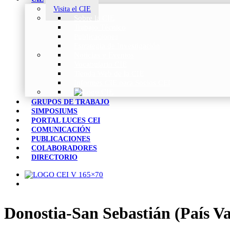
Visita el CIE
Sobre la CIE
Trabajo Técnico
Publicaciones
Estrategia de Investigación
Noticias y Eventos
Vocabulario CIE
Tienda Web de la CIE
Informes CIE para Socios CEI
GRUPOS DE TRABAJO
SIMPOSIUMS
PORTAL LUCES CEI
COMUNICACIÓN
PUBLICACIONES
COLABORADORES
DIRECTORIO
Donostia-San Sebastián (País Va