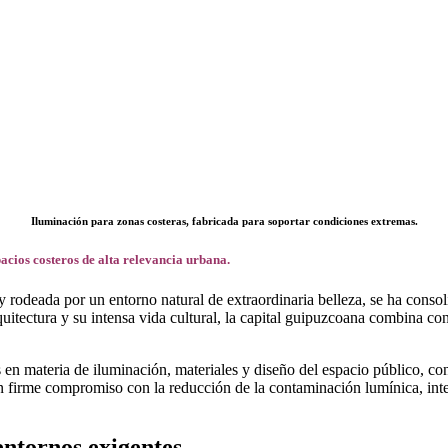
Iluminación para zonas costeras, fabricada para soportar condiciones extremas.
pacios costeros de alta relevancia urbana.
 y rodeada por un entorno natural de extraordinaria belleza, se ha con
quitectura y su intensa vida cultural, la capital guipuzcoana combina co
n materia de iluminación, materiales y diseño del espacio público, con 
firme compromiso con la reducción de la contaminación lumínica, integr
ntornos exigentes