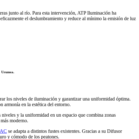
as junto al río. Para esta intervención, ATP Iluminación ha
a eficazmente el deslumbramiento y reduce al mínimo la emisión de luz
o Urumea.
rar los niveles de iluminación y garantizar una uniformidad óptima.
 armonía en la estética del entorno.
s niveles y la uniformidad en un espacio que combina zonas
ño más moderno.
LAC
se adapta a distintos fustes existentes. Gracias a su Difusor
guro y cómodo de los peatones.