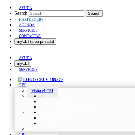
AYUDA
Search
Search
HAZTE SOCIO
AGENDA
SERVICIOS
CONTACTAR
myCEI (área privada)
AYUDA
myCEI
SERVICIOS
CEI
Visita el CEI
Sobre el CEI
Misión y Valores
Beneficios de ser parte del CEI
Organización
Categorías de Socios
Comunicados
CIE