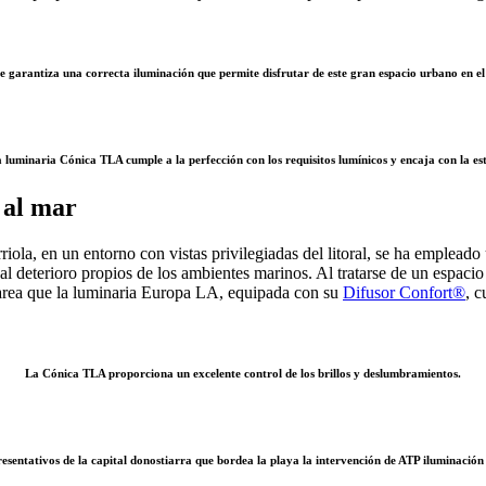
 garantiza una correcta iluminación que permite disfrutar de este gran espacio urbano en el
a luminaria Cónica TLA cumple a la perfección con los requisitos lumínicos y encaja con la est
 al mar
rriola, en un entorno con vistas privilegiadas del litoral, se ha emple
 al deterioro propios de los ambientes marinos. Al tratarse de un espac
tarea que la luminaria Europa LA, equipada con su
Difusor Confort®
, c
La Cónica TLA proporciona un excelente control de los brillos y deslumbramientos.
resentativos de la capital donostiarra que bordea la playa la intervención de ATP iluminación