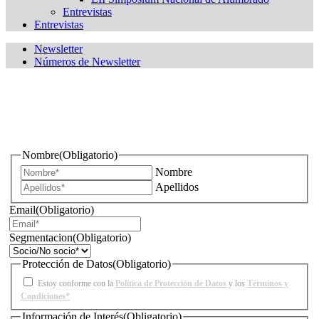
Entrevistas
Entrevistas
Newsletter
Números de Newsletter
¿Quieres estar informado de todas las novedades sobre
iluminación?
Nombre
(Obligatorio)
Nombre
Apellidos
Email
(Obligatorio)
Segmentacion
(Obligatorio)
Protección de Datos
(Obligatorio)
Estoy conforme con la
Política de Protección de Datos
y los
Términos y
Condiciones*
Información de Interés
(Obligatorio)