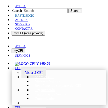
AYUDA
Search
Search
HAZTE SOCIO
AGENDA
SERVICIOS
CONTACTAR
myCEI (área privada)
AYUDA
myCEI
SERVICIOS
CEI
Visita el CEI
Sobre el CEI
Misión y Valores
Beneficios de ser parte del CEI
Organización
Categorías de Socios
Comunicados
CIE