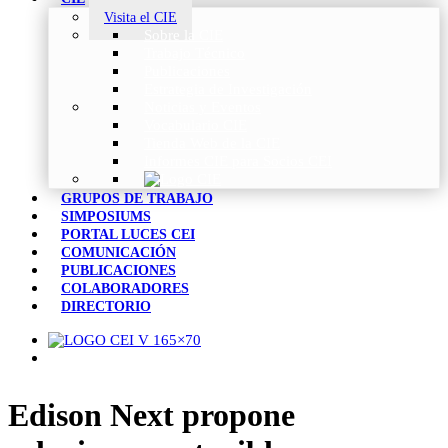
Visita el CIE
Sobre la CIE
Trabajo Técnico
Publicaciones
Estrategia de Investigación
Noticias y Eventos
Vocabulario CIE
Tienda Web de la CIE
Informes CIE para Socios CEI
GRUPOS DE TRABAJO
SIMPOSIUMS
PORTAL LUCES CEI
COMUNICACIÓN
PUBLICACIONES
COLABORADORES
DIRECTORIO
Edison Next propone