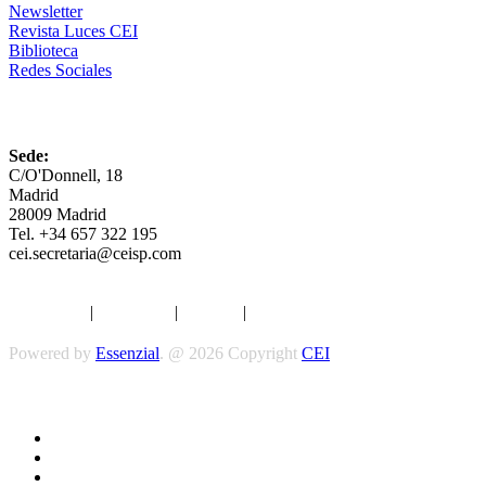
Newsletter
Revista Luces CEI
Biblioteca
Redes Sociales
CEI
Sede:
C/O'Donnell, 18
Madrid
28009 Madrid
Tel. +34 657 322 195
cei.secretaria@ceisp.com
Aviso legal
|
Privacidad
|
Cookies
|
Términos y Condiciones
Powered by
Essenzial
. @ 2026 Copyright
CEI
Síguenos