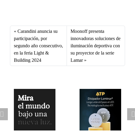
Fa
X
Li
E
W
ce
nk
m
ha
bo
ed
ail
ts
Carandini anuncia su
Moonoff presenta
ok
In
A
participación, por
innovadoras soluciones de
segundo año consecutivo,
iluminación deportiva con
pp
en la feria Light &
su proyector de la serie
Building 2024
Lamar