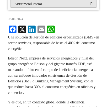
Abrir menú lateral
08/01/2024
Fa
X
Li
E
W
ce
nk
m
ha
Una solución de gestión de edificios especializada (BMS) en
bo
ed
ail
ts
sector servicios, responsable de hasta el 40% del consumo
energétic
ok
In
A
pp
Edison Next, empresa de servicios energéticos y filial del
grupo energético Edison y del gigante francés EDF, está
marcando un hito en el campo de la eficiencia energética
con su enfoque innovador en sistemas de Gestión de
Edificios (BMS o Building Management System), con el
que reduce hasta 30% el consumo energético en oficinas y
comercios.
Y es que, en un contexto global donde la eficiencia