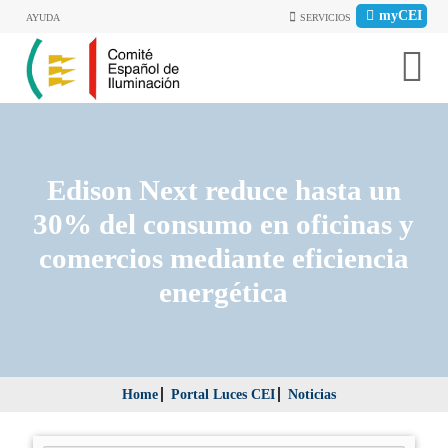
myCEI
AYUDA
SERVICIOS
Edison Next reduce hasta un
30% del consumo en oficinas y
comercios mediante eficiencia
energética
Home
Portal Luces CEI
Noticias