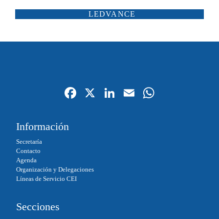
ATP ILUMINACIÓN
CARANDINI
LEDVANCE
SCHRÉDER
ILUMINIA
SALTOKI
SALVI
Fa
X
Li
E
W
ce
nk
m
ha
bo
ed
ail
ts
Información
ok
In
A
Secretaría
pp
Contacto
Agenda
Organización y Delegaciones
Líneas de Servicio CEI
Secciones