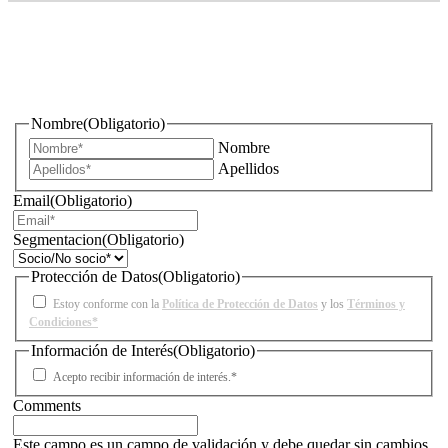
¿Quieres estar informado de todas las novedades sobre
iluminación?
Nombre
(Obligatorio)
Nombre
Apellidos
Email
(Obligatorio)
Segmentacion
(Obligatorio)
Protección de Datos
(Obligatorio)
Estoy conforme con la
Política de Protección de Datos
y los
Términos y
Condiciones*
Información de Interés
(Obligatorio)
Acepto recibir información de interés.*
Comments
Este campo es un campo de validación y debe quedar sin cambios.