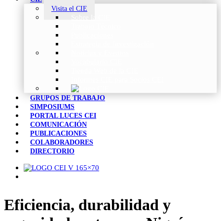
Visita el CIE
Sobre la CIE
Trabajo Técnico
Publicaciones
Estrategia de Investigación
Noticias y Eventos
Vocabulario CIE
Tienda Web de la CIE
Informes CIE para Socios CEI
GRUPOS DE TRABAJO
SIMPOSIUMS
PORTAL LUCES CEI
COMUNICACIÓN
PUBLICACIONES
COLABORADORES
DIRECTORIO
Eficiencia, durabilidad y