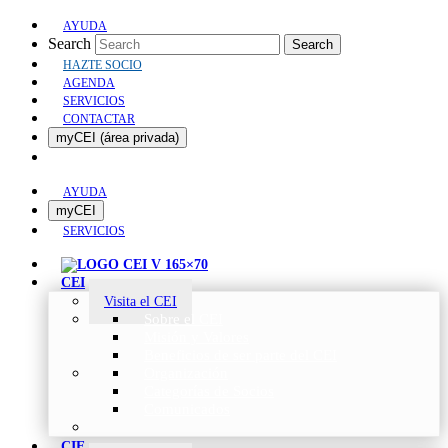
AYUDA
Search
Search
HAZTE SOCIO
AGENDA
SERVICIOS
CONTACTAR
myCEI (área privada)
AYUDA
myCEI
SERVICIOS
CEI
Visita el CEI
Sobre el CEI
Misión y Valores
Beneficios de ser parte del CEI
Organización
Categorías de Socios
Comunicados
CIE