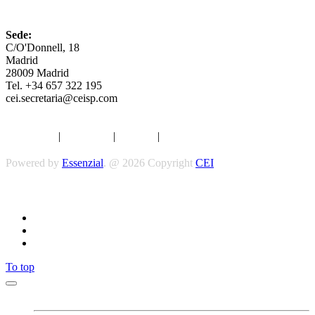
CEI
Sede:
C/O'Donnell, 18
Madrid
28009 Madrid
Tel. +34 657 322 195
cei.secretaria@ceisp.com
Aviso legal
|
Privacidad
|
Cookies
|
Términos y Condiciones
Powered by
Essenzial
. @ 2026 Copyright
CEI
Síguenos
To top