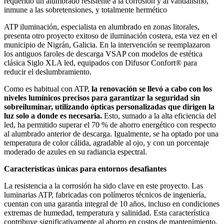
requerido un alumbrado resistente a la corrosión y al vandalismo,
inmune a las sobretensiones, y totalmente hermético
ATP iluminación, especialista en alumbrado en zonas litorales,
presenta otro proyecto exitoso de iluminación costera, esta vez en el
municipio de Nigrán, Galicia. En la intervención se reemplazaron
los antiguos faroles de descarga VSAP con modelos de estética
clásica Siglo XLA led, equipados con Difusor Confort® para
reducir el deslumbramiento.
Como es habitual con ATP,
la renovación se llevó a cabo con los
niveles lumínicos precisos para garantizar la seguridad sin
sobreiluminar, utilizando ópticas personalizadas que dirigen la
luz solo a donde es necesaria.
Esto, sumado a la alta eficiencia del
led, ha permitido superar el 70 % de ahorro energético con respecto
al alumbrado anterior de descarga. Igualmente, se ha optado por una
temperatura de color cálida, agradable al ojo, y con un porcentaje
moderado de azules en su radiancia espectral.
Características únicas para entornos desafiantes
La resistencia a la corrosión ha sido clave en este proyecto. Las
luminarias ATP, fabricadas con polímeros técnicos de ingeniería,
cuentan con una garantía integral de 10 años, incluso en condiciones
extremas de humedad, temperatura y salinidad. Esta característica
contribuye significativamente al ahorro en costos de mantenimiento,