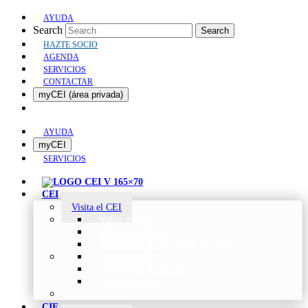
AYUDA
Search
Search
HAZTE SOCIO
AGENDA
SERVICIOS
CONTACTAR
myCEI (área privada)
AYUDA
myCEI
SERVICIOS
CEI
Visita el CEI
Sobre el CEI
Misión y Valores
Beneficios de ser parte del CEI
Organización
Categorías de Socios
Comunicados
CIE