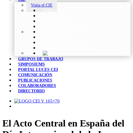
Visita el CIE
Sobre la CIE
Trabajo Técnico
Publicaciones
Estrategia de Investigación
Noticias y Eventos
Vocabulario CIE
Tienda Web de la CIE
Informes CIE para Socios CEI
GRUPOS DE TRABAJO
SIMPOSIUMS
PORTAL LUCES CEI
COMUNICACIÓN
PUBLICACIONES
COLABORADORES
DIRECTORIO
El Acto Central en España del