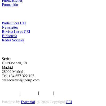
Publicaciones
Formación
Comunicación
Portal luces CEI
Newsletter
Revista Luces CEI
Biblioteca
Redes Sociales
CEI
Sede:
C/O'Donnell, 18
Madrid
28009 Madrid
Tel. +34 657 322 195
cei.secretaria@ceisp.com
Aviso legal
|
Privacidad
|
Cookies
|
Términos y Condiciones
Powered by
Essenzial
. @ 2026 Copyright
CEI