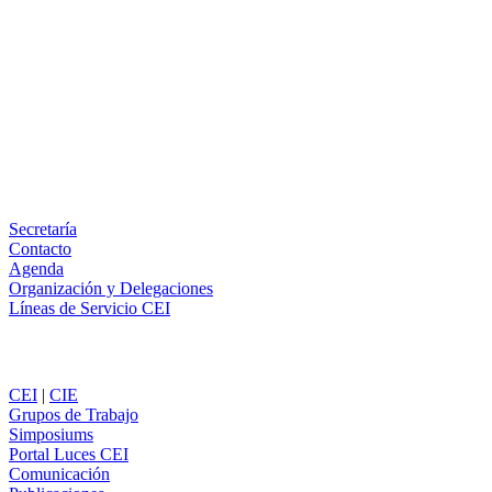
Facebook
X
LinkedIn
Email
WhatsApp
Información
Secretaría
Contacto
Agenda
Organización y Delegaciones
Líneas de Servicio CEI
Secciones
CEI
|
CIE
Grupos de Trabajo
Simposiums
Portal Luces CEI
Comunicación