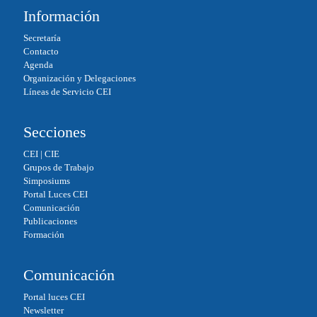
bo
ed
ail
ts
Información
ok
In
A
Secretaría
pp
Contacto
Agenda
Organización y Delegaciones
Líneas de Servicio CEI
Secciones
CEI
|
CIE
Grupos de Trabajo
Simposiums
Portal Luces CEI
Comunicación
Publicaciones
Formación
Comunicación
Portal luces CEI
Newsletter