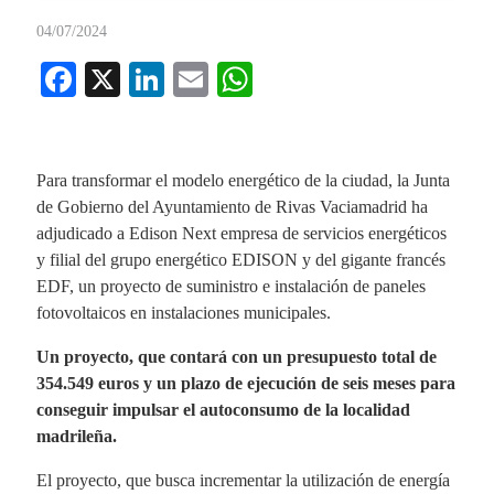
04/07/2024
Fa
X
Li
E
W
ce
nk
m
ha
bo
ed
ail
ts
ok
In
A
Para transformar el modelo energético de la ciudad, la Junta
de Gobierno del Ayuntamiento de Rivas Vaciamadrid ha
pp
adjudicado a Edison Next empresa de servicios energéticos
y filial del grupo energético EDISON y del gigante francés
EDF, un proyecto de suministro e instalación de paneles
fotovoltaicos en instalaciones municipales.
Un proyecto, que contará con un presupuesto total de
354.549 euros y un plazo de ejecución de seis meses para
conseguir impulsar el autoconsumo de la localidad
madrileña.
El proyecto, que busca incrementar la utilización de energía