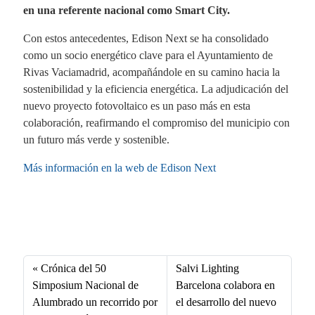
en una referente nacional como Smart City.
Con estos antecedentes, Edison Next se ha consolidado
como un socio energético clave para el Ayuntamiento de
Rivas Vaciamadrid, acompañándole en su camino hacia la
sostenibilidad y la eficiencia energética. La adjudicación del
nuevo proyecto fotovoltaico es un paso más en esta
colaboración, reafirmando el compromiso del municipio con
un futuro más verde y sostenible.
Más información en la web de Edison Next
Fa
X
Li
E
W
ce
nk
m
ha
bo
ed
ail
ts
Crónica del 50
Salvi Lighting
ok
In
A
Simposium Nacional de
Barcelona colabora en
Alumbrado un recorrido por
el desarrollo del nuevo
pp