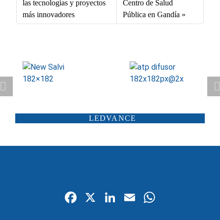
las tecnologías y proyectos
Centro de Salud
más innovadores
Pública en Gandía
ATP ILUMINACIÓN
CARANDINI
LEDVANCE
SCHRÉDER
ILUMINIA
SALTOKI
SALVI
Fa
X
Li
E
W
ce
nk
m
ha