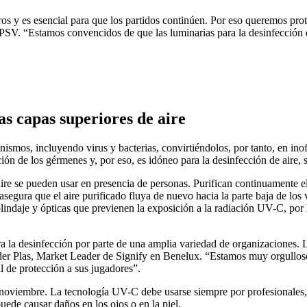
s y es esencial para que los partidos continúen. Por eso queremos prote
 PSV. “Estamos convencidos de que las luminarias para la desinfección d
s capas superiores de aire
os, incluyendo virus y bacterias, convirtiéndolos, por tanto, en ino
n de los gérmenes y, por eso, es idóneo para la desinfección de aire, s
re se pueden usar en presencia de personas. Purifican continuamente el ai
 asegura que el aire purificado fluya de nuevo hacia la parte baja de los
lindaje y ópticas que previenen la exposición a la radiación UV-C, por
a desinfección por parte de una amplia variedad de organizaciones. La 
n der Plas, Market Leader de Signify en Benelux. “Estamos muy orgullos
l de protección a sus jugadores”.
 noviembre. La tecnología UV-C debe usarse siempre por profesionales, 
ede causar daños en los ojos o en la piel.