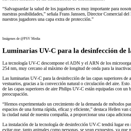
“Salvaguardar la salud de los jugadores es muy importante para nosotro
nuestras posibilidades,” señala Frans Janssen, Director Comercial del
nuestros jugadores una capa extra de protección.”
Imágenes de @PSV Media
Luminarias UV-C para la desinfección de la
La tecnología UV-C descompone el ADN y el ARN de los microorganism
254 nm, muy cercano al máximo de longitud de onda para la inactivació
Las luminarias UV-C para la desinfección de las capas superiores de ai
vestuarios, gracias a la convección natural o circulación del aire. Esto
de las capas superiores de aire Philips UV-C están equipadas con un b
preocupación.
“Hemos experimentado un crecimiento de la demanda de métodos para l
espacios de una forma rápida, eficaz y eficiente,” destaca Hellen va
la ciudad natal de nuestra compañía, a proporcionar una capa adiciona
La instalación de la tecnología de desinfección UV-C tendrá lugar en
evitar que, tanto animales como personas, se vean expuestos, ya que pu