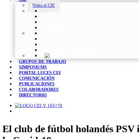
Visita el CIE
Sobre la CIE
Trabajo Técnico
Publicaciones
Estrategia de Investigación
Noticias y Eventos
Vocabulario CIE
Tienda Web de la CIE
Informes CIE para Socios CEI
GRUPOS DE TRABAJO
SIMPOSIUMS
PORTAL LUCES CEI
COMUNICACIÓN
PUBLICACIONES
COLABORADORES
DIRECTORIO
El club de fútbol holandés PSV 