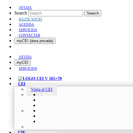
AYUDA
Search
Search
HAZTE SOCIO
AGENDA
SERVICIOS
CONTACTAR
myCEI (área privada)
AYUDA
myCEI
SERVICIOS
CEI
Visita el CEI
Sobre el CEI
Misión y Valores
Beneficios de ser parte del CEI
Organización
Categorías de Socios
Comunicados
CIE