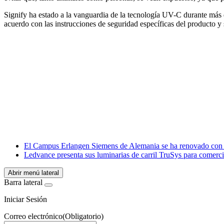
Signify ha estado a la vanguardia de la tecnología UV-C durante más 
acuerdo con las instrucciones de seguridad específicas del producto y 
Facebook
X
LinkedIn
Email
WhatsApp
El Campus Erlangen Siemens de Alemania se ha renovado con lu
Ledvance presenta sus luminarias de carril TruSys para comerci
Abrir menú lateral
Barra lateral
Iniciar Sesión
Correo electrónico
(Obligatorio)