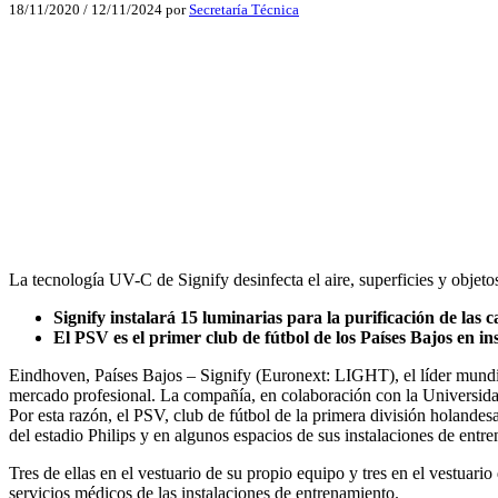
18/11/2020
/
12/11/2024
por
Secretaría Técnica
Facebook
X
LinkedIn
Email
WhatsApp
La tecnología UV-C de Signify desinfecta el aire, superficies y objet
Signify instalará 15 luminarias para la purificación de la
El PSV es el primer club de fútbol de los Países Bajos en i
Eindhoven, Países Bajos – Signify (Euronext: LIGHT), el líder mundia
mercado profesional. La compañía, en colaboración con la Universid
Por esta razón, el PSV, club de fútbol de la primera división holandes
del estadio Philips y en algunos espacios de sus instalaciones de entr
Tres de ellas en el vestuario de su propio equipo y tres en el vestuari
servicios médicos de las instalaciones de entrenamiento.