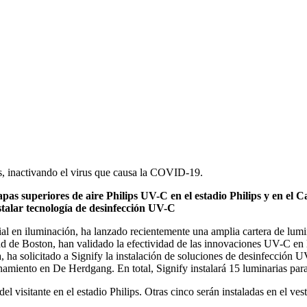
os, inactivando el virus que causa la COVID-19.
s capas superiores de aire Philips UV-C en el estadio Philips y en
nstalar tecnología de desinfección UV-C
l en iluminación, ha lanzado recientemente una amplia cartera de lumi
ad de Boston, han validado la efectividad de las innovaciones UV-C e
a, ha solicitado a Signify la instalación de soluciones de desinfección U
enamiento en De Herdgang. En total, Signify instalará 15 luminarias para
o del visitante en el estadio Philips. Otras cinco serán instaladas en e