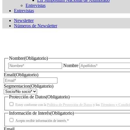
LII Simposium Nacional de Alumbrado
Entrevistas
Entrevistas
Newsletter
Números de Newsletter
¿Quieres estar informado de todas las novedades sobre iluminac
Nombre
(Obligatorio)
Nombre
Email
(Obligatorio)
Segmentacion
(Obligatorio)
Protección de Datos
(Obligatorio)
Estoy conforme con la
Política de Protección de Datos
y los
Términos y Condic
Información de Interés
(Obligatorio)
Acepto recibir información de interés.*
Email