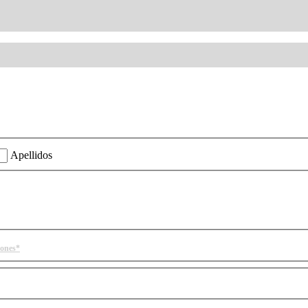
ión?
Apellidos
iones*