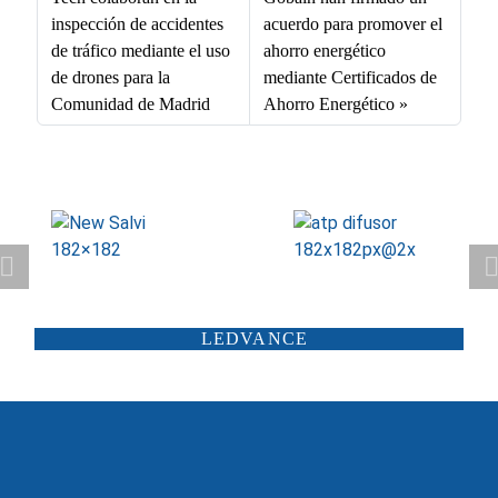
ok
In
A
inspección de accidentes
acuerdo para promover el
pp
de tráfico mediante el uso
ahorro energético
de drones para la
mediante Certificados de
Comunidad de Madrid
Ahorro Energético
ATP ILUMINACIÓN
CARANDINI
LEDVANCE
SCHRÉDER
ILUMINIA
SALTOKI
SALVI