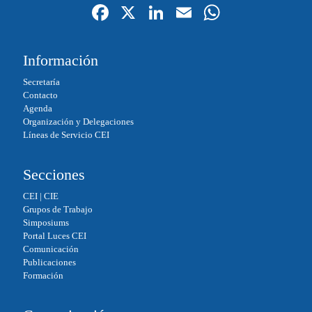
Fa
X
Li
E
W
ce
nk
m
ha
bo
ed
ail
ts
Información
ok
In
A
Secretaría
pp
Contacto
Agenda
Organización y Delegaciones
Líneas de Servicio CEI
Secciones
CEI
|
CIE
Grupos de Trabajo
Simposiums
Portal Luces CEI
Comunicación
Publicaciones
Formación