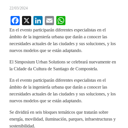
22/03/2024
Fa
X
Li
E
W
ce
nk
m
ha
En el evento participarán diferentes especialistas en el
bo
ed
ail
ts
ámbito de la ingeniería urbana que darán a conocer las
necesidades actuales de las ciudades y sus soluciones, y los
ok
In
A
nuevos modelos que se están adaptando.
pp
El Simposium Urban Solutions se celebrará nuevamente en
la Cidade da Cultura de Santiago de Compostela.
En el evento participarán diferentes especialistas en el
ámbito de la ingeniería urbana que darán a conocer las
necesidades actuales de las ciudades y sus soluciones, y los
nuevos modelos que se están adaptando.
Se dividirá en seis bloques temáticos que tratarán sobre
energía, movilidad, iluminación, parques, infraestructuras y
sostenibilidad.