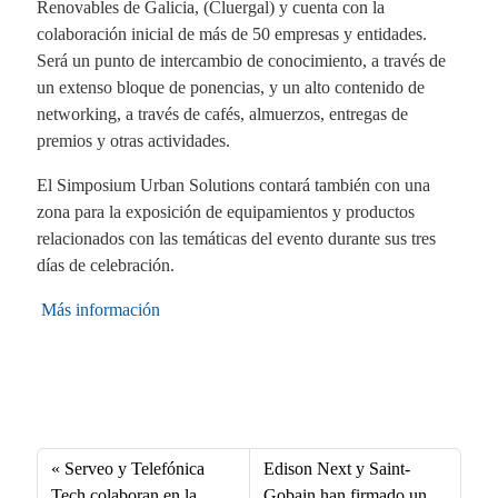
Renovables de Galicia, (Cluergal) y cuenta con la
colaboración inicial de más de 50 empresas y entidades.
Será un punto de intercambio de conocimiento, a través de
un extenso bloque de ponencias, y un alto contenido de
networking, a través de cafés, almuerzos, entregas de
premios y otras actividades.
El Simposium Urban Solutions contará también con una
zona para la exposición de equipamientos y productos
relacionados con las temáticas del evento durante sus tres
días de celebración.
Más información
Fa
X
Li
E
W
ce
nk
m
ha
bo
ed
ail
ts
Serveo y Telefónica
Edison Next y Saint-
Tech colaboran en la
Gobain han firmado un