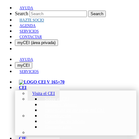
AYUDA
Search
Search
HAZTE SOCIO
AGENDA
SERVICIOS
CONTACTAR
myCEI (área privada)
AYUDA
myCEI
SERVICIOS
CEI
Visita el CEI
Sobre el CEI
Misión y Valores
Beneficios de ser parte del CEI
Organización
Categorías de Socios
Comunicados
CIE