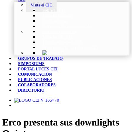
Visita el CIE
Sobre la CIE
Trabajo Técnico
Publicaciones
Estrategia de Investigación
Noticias y Eventos
Vocabulario CIE
Tienda Web de la CIE
Informes CIE para Socios CEI
GRUPOS DE TRABAJO
SIMPOSIUMS
PORTAL LUCES CEI
COMUNICACIÓN
PUBLICACIONES
COLABORADORES
DIRECTORIO
Erco presenta sus downlights