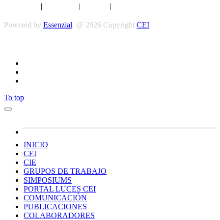
Aviso legal
|
Privacidad
|
Cookies
|
Términos y Condiciones
Powered by
Essenzial
. @ 2026 Copyright
CEI
Síguenos
To top
INICIO
CEI
CIE
GRUPOS DE TRABAJO
SIMPOSIUMS
PORTAL LUCES CEI
COMUNICACIÓN
PUBLICACIONES
COLABORADORES