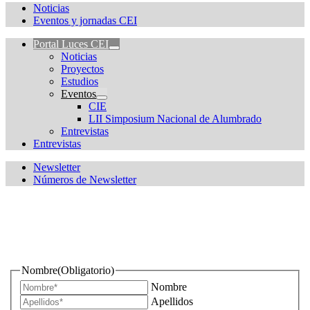
Noticias
Eventos y jornadas CEI
Portal Luces CEI
Noticias
Proyectos
Estudios
Eventos
CIE
LII Simposium Nacional de Alumbrado
Entrevistas
Entrevistas
Newsletter
Números de Newsletter
¿Quieres estar informado de todas las novedades sobre
iluminación?
Nombre
(Obligatorio)
Nombre
Apellidos