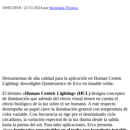
19/05/2019
/
21/11/2024
por
Secretaría Técnica
Facebook
X
LinkedIn
Email
WhatsApp
Herramientas de alta calidad para la aplicación en Human Centric
Lighting: downlights Quintessence de Erco en tunable white.
El término
«Human Centric Lighting» (HCL)
designa conceptos
de iluminación que además del efecto visual tienen en cuenta el
efecto biológico de la luz sobre el ser humano. A este respecto
desempeña un papel clave la iluminación general con temperatura de
color variable. Con frecuencia se rige por el denominado ciclo
circadiano, la variación espectral de la luz diurna desde la salida
hasta la puesta del sol. Para tales aplicaciones, Erco presenta
ahora
luminarias empotrables en el techo con tecnología tunable