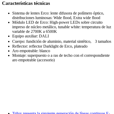
Características técnicas
Sistema de lentes Erco: lente difusora de polímero óptico,
distribuciones luminosas: Wide flood, Extra wide flood
Módulo LED de Erco: High-power LEDs sobre circuito
impreso de núcleo metálico, tunable white: temperatura de luz
variable de 2700K a 6500K
Equipo auxiliar: DALI
Cuerpo: fundición de aluminio, material sintético, 3 tamaños
Reflector: reflector Darklight de Erco, plateado
Aro empotrable: blanco
Montaje: superpuesto o a ras de techo con el correspondiente
aro empotrable (accesorio)
Facebook
X
LinkedIn
Email
WhatsApp
Trilux presenta la siguiente generación de líneas continuas E-