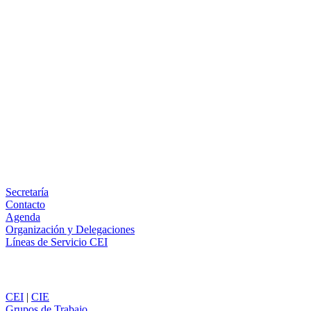
Facebook
X
LinkedIn
Email
WhatsApp
Información
Secretaría
Contacto
Agenda
Organización y Delegaciones
Líneas de Servicio CEI
Secciones
CEI
|
CIE
Grupos de Trabajo