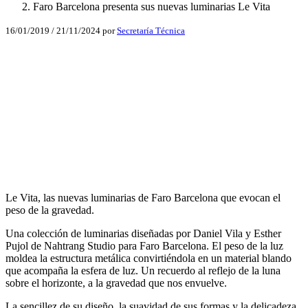
Faro Barcelona presenta sus nuevas luminarias Le Vita
16/01/2019
/
21/11/2024
por
Secretaría Técnica
Facebook
X
LinkedIn
Email
WhatsApp
Le Vita, las nuevas luminarias de Faro Barcelona que evocan el
peso de la gravedad.
Una colección de luminarias diseñadas por Daniel Vila y Esther
Pujol de Nahtrang Studio para Faro Barcelona. El peso de la luz
moldea la estructura metálica convirtiéndola en un material blando
que acompaña la esfera de luz. Un recuerdo al reflejo de la luna
sobre el horizonte, a la gravedad que nos envuelve.
La sencillez de su diseño, la suavidad de sus formas y la delicadeza