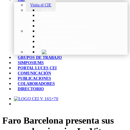
Visita el CIE
Sobre la CIE
Trabajo Técnico
Publicaciones
Estrategia de Investigación
Noticias y Eventos
Vocabulario CIE
Tienda Web de la CIE
Informes CIE para Socios CEI
GRUPOS DE TRABAJO
SIMPOSIUMS
PORTAL LUCES CEI
COMUNICACIÓN
PUBLICACIONES
COLABORADORES
DIRECTORIO
Faro Barcelona presenta sus