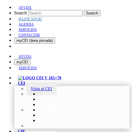
AYUDA
Search
Search
HAZTE SOCIO
AGENDA
SERVICIOS
CONTACTAR
myCEI (área privada)
AYUDA
myCEI
SERVICIOS
CEI
Visita el CEI
Sobre el CEI
Misión y Valores
Beneficios de ser parte del CEI
Organización
Categorías de Socios
Comunicados
CIE