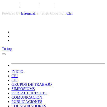
Aviso legal
|
Privacidad
|
Cookies
|
Términos y Condiciones
Powered by
Essenzial
. @ 2026 Copyright
CEI
Síguenos
To top
INICIO
CEI
CIE
GRUPOS DE TRABAJO
SIMPOSIUMS
PORTAL LUCES CEI
COMUNICACIÓN
PUBLICACIONES
COLABORADORES