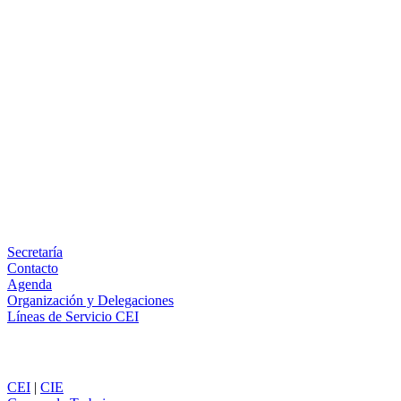
Facebook
X
LinkedIn
Email
WhatsApp
Información
Secretaría
Contacto
Agenda
Organización y Delegaciones
Líneas de Servicio CEI
Secciones
CEI
|
CIE