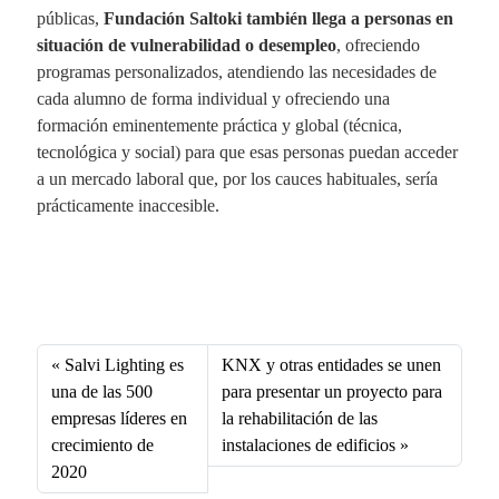
públicas,
Fundación Saltoki también llega a personas en
situación de vulnerabilidad o desempleo
, ofreciendo
programas personalizados, atendiendo las necesidades de
cada alumno de forma individual y ofreciendo una
formación eminentemente práctica y global (técnica,
tecnológica y social) para que esas personas puedan acceder
a un mercado laboral que, por los cauces habituales, sería
prácticamente inaccesible.
Fa
X
Li
E
W
ce
nk
m
ha
bo
ed
ail
ts
Salvi Lighting es
KNX y otras entidades se unen
ok
In
A
una de las 500
para presentar un proyecto para
empresas líderes en
la rehabilitación de las
pp
crecimiento de
instalaciones de edificios
2020