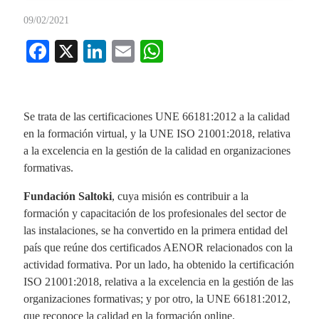
09/02/2021
Fa
X
Li
E
W
ce
nk
m
ha
bo
ed
ail
ts
ok
In
A
Se trata de las certificaciones UNE 66181:2012 a la calidad
en la formación virtual, y la UNE ISO 21001:2018, relativa
pp
a la excelencia en la gestión de la calidad en organizaciones
formativas.
Fundación Saltoki
, cuya misión es contribuir a la
formación y capacitación de los profesionales del sector de
las instalaciones, se ha convertido en la primera entidad del
país que reúne dos certificados AENOR relacionados con la
actividad formativa. Por un lado, ha obtenido la certificación
ISO 21001:2018, relativa a la excelencia en la gestión de las
organizaciones formativas; y por otro, la UNE 66181:2012,
que reconoce la calidad en la formación online.