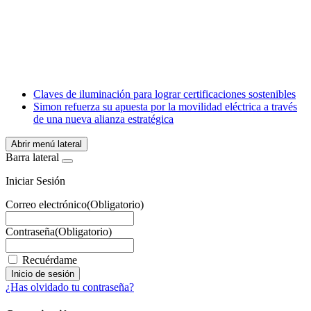
X
LinkedIn
Email
WhatsApp
Claves de iluminación para lograr certificaciones sostenibles
Simon refuerza su apuesta por la movilidad eléctrica a través
de una nueva alianza estratégica
Abrir menú lateral
Barra lateral
Iniciar Sesión
Correo electrónico
(Obligatorio)
Contraseña
(Obligatorio)
Recuérdame
¿Has olvidado tu contraseña?