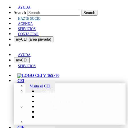
AYUDA
Search
Search
HAZTE SOCIO
AGENDA
SERVICIOS
CONTACTAR
myCEI (área privada)
AYUDA
myCEI
SERVICIOS
CEI
Visita el CEI
Sobre el CEI
Misión y Valores
Beneficios de ser parte del CEI
Organización
Categorías de Socios
Comunicados
CIE