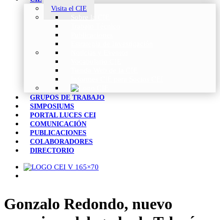
Visita el CIE
Sobre la CIE
Trabajo Técnico
Publicaciones
Estrategia de Investigación
Noticias y Eventos
Vocabulario CIE
Tienda Web de la CIE
Informes CIE para Socios CEI
GRUPOS DE TRABAJO
SIMPOSIUMS
PORTAL LUCES CEI
COMUNICACIÓN
PUBLICACIONES
COLABORADORES
DIRECTORIO
Gonzalo Redondo, nuevo