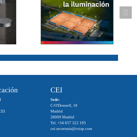
ación
CEI
I
Sede:
C/O'Donnell, 18
CEI
Madrid
28009 Madrid
Tel. +34 657 322 195
cei.secretaria@ceisp.com