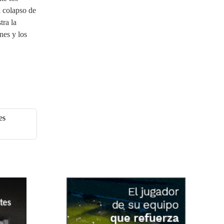
i
b
l colapso de
o
l
tra la
)
i
nes y los
g
a
t
o
r
i
o
)
es