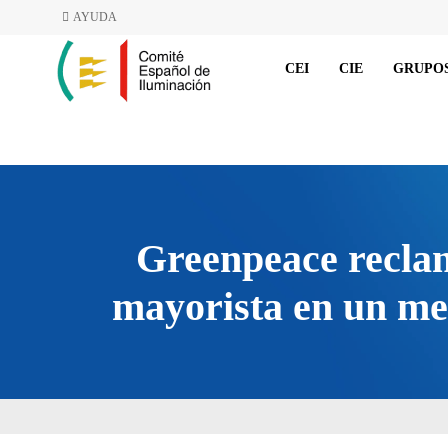
AYUDA
CEI
CIE
GRUPOS
Greenpeace reclam
mayorista en un mer