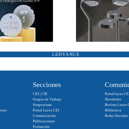
ATP ILUMINACIÓN
CARANDINI
LEDVANCE
SCHRÉDER
ILUMINIA
SALTOKI
SALVI
Secciones
Comunic
CEI
|
CIE
Portal luces CE
Grupos de Trabajo
Newsletter
Simposiums
Revista Luces 
iones
Portal Luces CEI
Biblioteca
Comunicación
Redes Sociales
Publicaciones
Formación