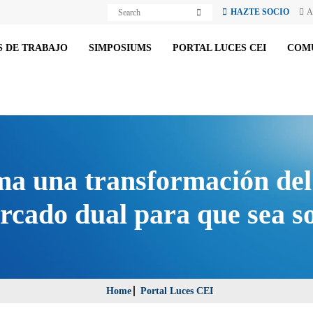
S
S
HAZTE SOCIO
A
e
e
a
a
r
r
c
 DE TRABAJO
SIMPOSIUMS
PORTAL LUCES CEI
COM
c
h
h
a una transformación del
cado dual para que sea so
Home
Portal Luces CEI