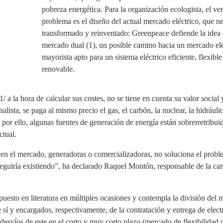
pobreza energética. Para la organización ecologista, el ve
problema es el diseño del actual mercado eléctrico, que ne
transformado y reinventado: Greenpeace defiende la idea
mercado dual (1), un posible camino hacia un mercado elé
mayorista apto para un sistema eléctrico eficiente, flexib
renovable.
/ a la hora de calcular sus costes, no se tiene en cuenta su valor social
lista, se paga al mismo precio el gas, el carbón, la nuclear, la hidráulic
por ello, algunas fuentes de generación de energía están sobrerretribui
ctual.
n en el mercado, generadoras o comercializadoras, no soluciona el prob
 seguiría existiendo”, ha declarado Raquel Montón, responsable de la c
uesto en literatura en múltiples ocasiones y contempla la división del
sí y encargados, respectivamente, de la contratación y entrega de elect
desvíos de este en el corto y muy corto plazo (mercado de flexibilidad 