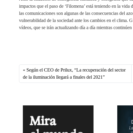
impactos que el paso de ‘Filomena’ está teniendo en la vida d
las comunicaciones son algunas de las consecuencias del az
vulnerabilidad de la sociedad ante los cambios en el clima.
vídeos, que se irán actualizando día a día mientras continúen 
Fa
X
Li
E
W
ce
nk
m
ha
bo
ed
ail
ts
Según el CEO de Prilux, “La recuperación del sector
ok
In
A
de la iluminación llegará a finales del 2021”
pp