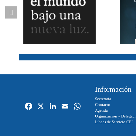
Información
Secretaría
Fa
X
Li
E
W
Contacto
Agenda
ce
nk
m
ha
Organización y Delegac
Líneas de Servicio CEI
bo
ed
ail
ts
ok
In
A