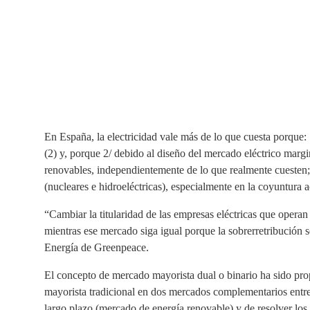
En España, la electricidad vale más de lo que cuesta porque: 1
(2) y, porque 2/ debido al diseño del mercado eléctrico margina
renovables, independientemente de lo que realmente cuesten; 
(nucleares e hidroeléctricas), especialmente en la coyuntura a
“Cambiar la titularidad de las empresas eléctricas que opera
mientras ese mercado siga igual porque la sobrerretribución
Energía de Greenpeace.
El concepto de mercado mayorista dual o binario ha sido prop
mayorista tradicional en dos mercados complementarios entre 
largo plazo (mercado de energía renovable) y de resolver los 