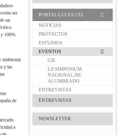
rdadero
cesita ser
PORTAL LUCES CEI
 de un
NOTICIAS
ctrico
PROYECTOS
le y 100%
ESTUDIOS
EVENTOS
 y ambiental
CIE
a y las
LII SIMPOSIUM
das
NACIONAL DE
ALUMBRADO
ENTREVISTAS
lema
ENTREVISTAS
ampaña de
NEWSLETTER
 mercado
ricidad a
o de