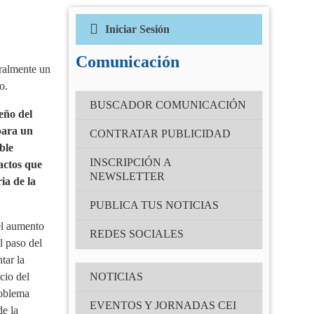
Iniciar Sesión
Correo electrónico
(Obligatorio)
Comunicación
ralmente un
o.
Contraseña
BUSCADOR COMUNICACIÓN
(Obligatorio)
eño del
para un
CONTRATAR PUBLICIDAD
ble
Recuérdame
INSCRIPCIÓN A
actos que
NEWSLETTER
ia de la
¿Has olvidado tu contraseña?
PUBLICA TUS NOTICIAS
el aumento
REDES SOCIALES
l paso del
tar la
cio del
NOTICIAS
roblema
EVENTOS Y JORNADAS CEI
de la